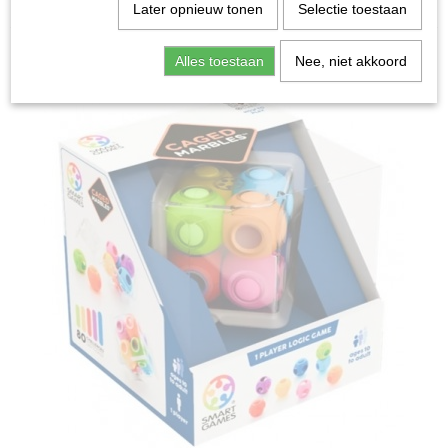
Home
>
Spellen & Puzzels
>
Caged Marbles - Bordspel
Later opnieuw tonen
Selectie toestaan
Bordspellen
Alles toestaan
Nee, niet akkoord