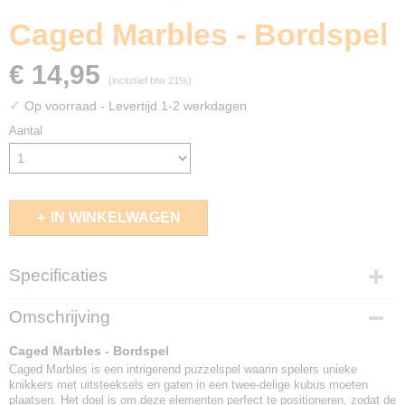
Caged Marbles - Bordspel
€ 14,95
(inclusief btw 21%)
✓
Op voorraad
- Levertijd 1-2 werkdagen
Aantal
IN WINKELWAGEN
Specificaties
EAN code
Omschrijving
5414301526742
Caged Marbles - Bordspel
Caged Marbles is een intrigerend puzzelspel waarin spelers unieke
knikkers met uitsteeksels en gaten in een twee-delige kubus moeten
plaatsen. Het doel is om deze elementen perfect te positioneren, zodat de