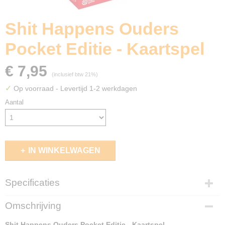
Shit Happens Ouders
Pocket Editie - Kaartspel
€ 7,95
(inclusief btw 21%)
✓
Op voorraad
- Levertijd 1-2 werkdagen
Aantal
IN WINKELWAGEN
Specificaties
EAN code
Omschrijving
8720077322301
Shit Happens Ouders Pocket Editie - Kaartspel