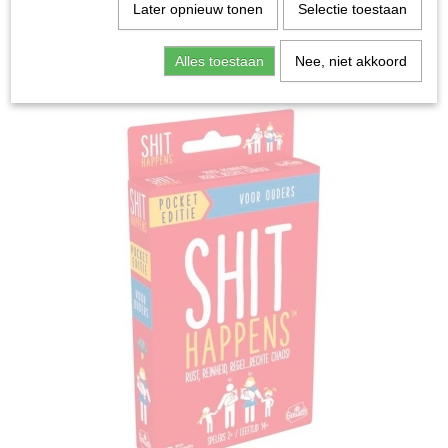
Home
>
Spellen & Puzzels
>
Shit Happens Ouders
Later opnieuw tonen
Selectie toestaan
Pocket Editie - Kaartspel
Alles toestaan
Nee, niet akkoord
Bordspellen