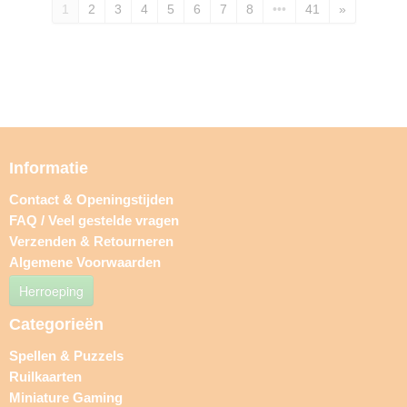
1
2
3
4
5
6
7
8
•••
41
»
Informatie
Contact & Openingstijden
FAQ / Veel gestelde vragen
Verzenden & Retourneren
Algemene Voorwaarden
Herroeping
Categorieën
Spellen & Puzzels
Ruilkaarten
Miniature Gaming