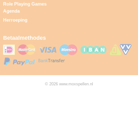
Role Playing Games
Agenda
Herroeping
Betaalmethodes
© 2026 www.moxspellen.nl