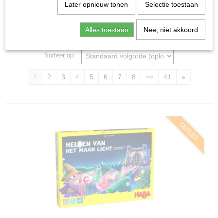
Home
>
Spellen & Puzzels
Later opnieuw tonen
Selectie toestaan
Alles toestaan
Nee, niet akkoord
Bordspellen
Sorteer op:
1
2
3
4
5
6
7
8
•••
41
»
OUTLET