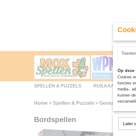
Cooki
Toeste
Op deze 
Cookies wo
functies e
SPELLEN & PUZZELS
RUILKAARTEN
media-, ad
kunnen dez
verzameld 
Home
>
Spellen & Puzzels
>
Genius 3D - Bo
Bordspellen
Later 