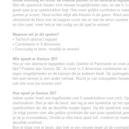
Bouw omhoog en scoor de meeste punten in dit abstracte legspe
Met elk speelstuk bieden zich nieuwe mogelijkheden aan, en dat in 
goed waar je je speelstukken legt. Hoe meer gelijke symbolen er naas
punten je scoort. Houd echter altijd alle kleuren in de gaten. Want aan
uitsluitend de kleur met de laagste score wie er met de winst vandoor
en slim spel, meer heb je niet nodig om dit spel te winnen!
Waarom wil je dit spelen?
• Tactisch abstract legspel
• Combineren in 3 dimensies
• Eenvoudig te leren, moeilijk te winnen!
Wie speelt er Genius 3D?
Hou je van abstracte legspellen zoals Qwirkle of Patchwork en zoek j
lijkt? Probeer dan Genius 3D. Je moet in 3 dimensies combineren en 
eigen mogelijkheden en de kansen die je anderen biedt. De spelregels
het spel winnen is een ander verhaal. Mocht je van solospellen houd
ook iets voor jou kunnen zijn!
Hoe speel je Genius 3D?
Iedere speler heeft een tegelhouder met 5 speelstukken voor zich. Op 
startstukken. Ben je aan de beurt, dan leg je een speelstuk op het sp
speelstukken als die op dezelfde hoogte liggen. Op elk speelstuk sta
Je krijgt punten voor alle gelijke symbolen die aan jouw speelstuk gr
je op je scoretableau. Omdat je elke kleur apart telt, vorderen je mar
dezelfde snelheid.
Ben je klaar met je beurt, dan trek je een nieuwe tegel uit de voorraad