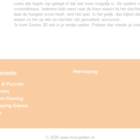
zodra alle tegels zijn gelegd of dat niet meer mogelijk is. De spelers 
scoretableaus. Iedereen kijkt eerst naar de kleur waarin hij het slecht
daar de hoogste score heeft, wint het spel. Is het gelijk, dan kijken di
waarin ze het op één na slechtst zijn gevorderd, enzovoort.
Je kunt Genius 3D ook in je eentje spelen. Probeer dan steeds je vori
Herroeping
orieën
n & Puzzels
rten
ure Gaming
laying Games
a
© 2026 www.moxspellen.nl