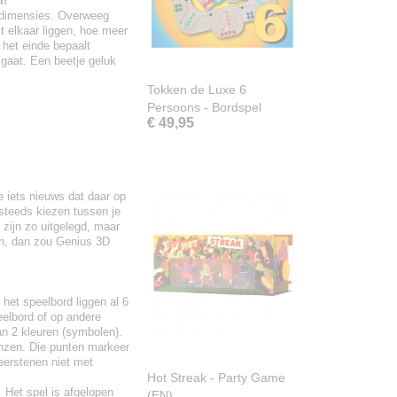
l!
3 dimensies. Overweeg
t elkaar liggen, hoe meer
 het einde bepaalt
 gaat. Een beetje geluk
Tokken de Luxe 6
Persoons - Bordspel
€ 49,95
e iets nieuws dat daar op
steeds kiezen tussen je
 zijn zo uitgelegd, maar
en, dan zou Genius 3D
het speelbord liggen al 6
eelbord of op andere
an 2 kleuren (symbolen).
enzen. Die punten markeer
keerstenen niet met
Hot Streak - Party Game
. Het spel is afgelopen
(EN)