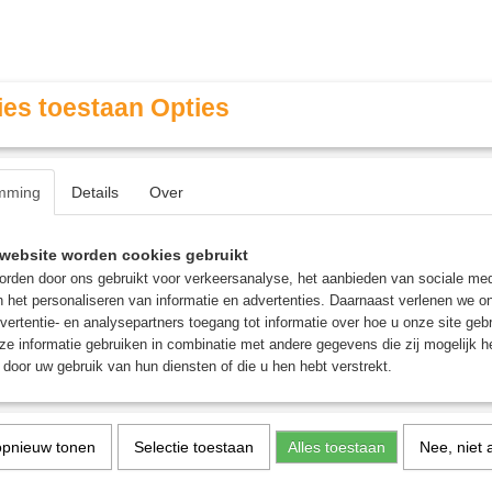
es toestaan Opties
mming
Details
Over
Contact & Openingstijden
FAQ / Veel gestelde vragen
website worden cookies gebruikt
rden door ons gebruikt voor verkeersanalyse, het aanbieden van sociale med
n het personaliseren van informatie en advertenties. Daarnaast verlenen we o
MINIATURE GAMING
ROLE PLAYING GAMES
AGE
vertentie- en analysepartners toegang tot informatie over hoe u onze site gebru
e informatie gebruiken in combinatie met andere gegevens die zij mogelijk 
door uw gebruik van hun diensten of die u hen hebt verstrekt.
rdspel
opnieuw tonen
Selectie toestaan
Alles toestaan
Nee, niet 
Genius 3D - Bordspel