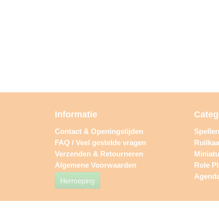
Informatie
Categ
Contact & Openingstijden
Spelle
FAQ / Veel gestelde vragen
Ruilkaa
Verzenden & Retourneren
Miniat
Algemene Voorwaarden
Role P
Agend
Herroeping