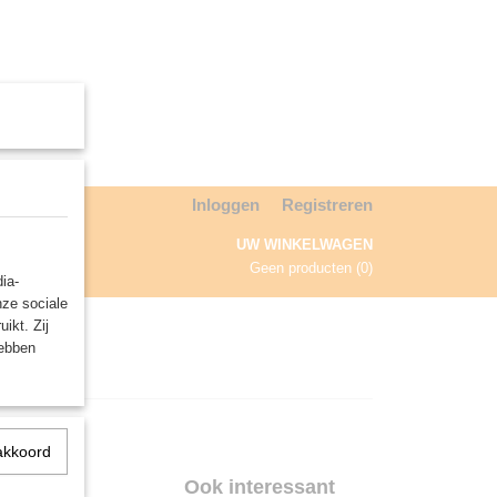
Inloggen
Registreren
UW WINKELWAGEN
Geen producten
(0)
ia-
nze sociale
NDA
ikt. Zij
hebben
akkoord
Ook interessant