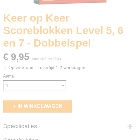
Keer op Keer
Scoreblokken Level 5, 6
en 7 - Dobbelspel
€ 9,95
(inclusief btw 21%)
✓
Op voorraad
- Levertijd 1-2 werkdagen
Aantal
IN WINKELWAGEN
Specificaties
EAN code