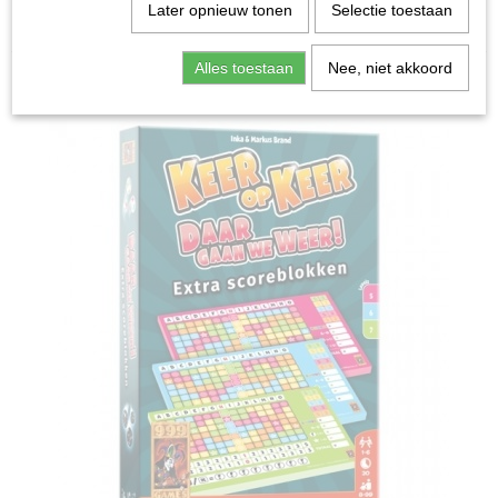
Home
>
Spellen & Puzzels
>
Keer op Keer Scoreblokken
Later opnieuw tonen
Selectie toestaan
Level 5, 6 en 7 - Dobbelspel
Alles toestaan
Nee, niet akkoord
Bordspellen