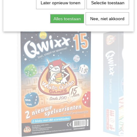
Home
>
Spellen & Puzzels
>
Qwixx 15 - Uitbreiding
Later opnieuw tonen
Selectie toestaan
Bordspellen
Alles toestaan
Nee, niet akkoord