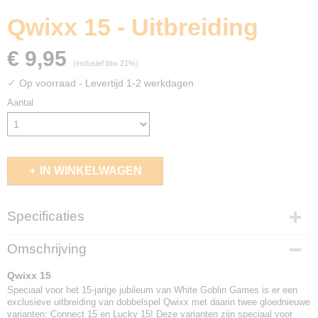
Qwixx 15 - Uitbreiding
€ 9,95
(inclusief btw 21%)
✓
Op voorraad
- Levertijd 1-2 werkdagen
Aantal
IN WINKELWAGEN
Specificaties
EAN code
Omschrijving
8718026307189
Qwixx 15
Speciaal voor het 15-jarige jubileum van White Goblin Games is er een
exclusieve uitbreiding van dobbelspel Qwixx met daarin twee gloednieuwe
varianten: Connect 15 en Lucky 15! Deze varianten zijn speciaal voor