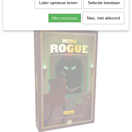
Home
>
Spellen & Puzzels
>
Mini Rogue - Bordspel
Later opnieuw tonen
Selectie toestaan
Bordspellen
Alles toestaan
Nee, niet akkoord