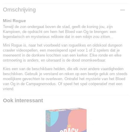
EAN code
Omschrijving
5430002001692
Mini Rogue
Terwijl de zon ondergaat boven de stad, geeft de koning jou, zijn
Kampioen, de opdracht om hem het Bloed van Og te brengen: een
legendarisch en mysterieus relikwie dat in een robijn zou zitten...
Mini Rogue is, naar het voorbeeld van roguelikes en oldskool dungeon
crawler videospellen, een meeslepend spel voor 1 of 2 spelers dat je
meeneemt in de donkere krochten van een kerker. Elke ronde en elke
ontmoeting is anders, en uiteraard is de dood onomkeerbaar.
Kies een van de beschikbare helden, die elk over andere vaardigheden
beschikken. Gebruik je verstand en reken op een beetje geluk om steeds
moeilijkere gevechten te overleven. Ontrafel het mysterie van het Bloed
van Og in de Campagnemodus.
Of speel het spel coöperatief met een
vriend.
Ook interessant