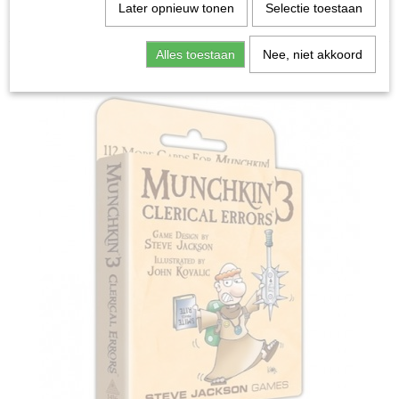
Home
>
Spellen & Puzzels
>
Munchkin 3 Clerical Errors -
Later opnieuw tonen
Selectie toestaan
Kaartspel (ENG)
Alles toestaan
Nee, niet akkoord
Bordspellen