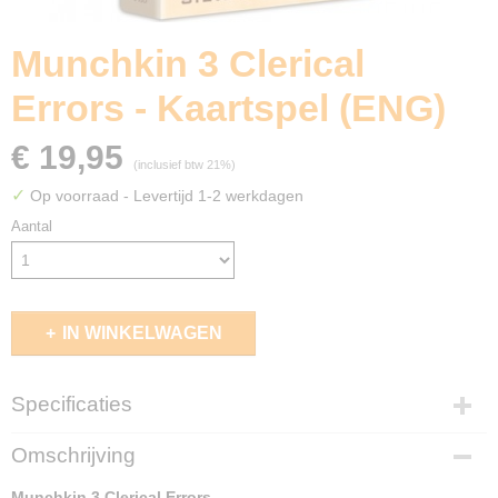
Munchkin 3 Clerical
Errors - Kaartspel (ENG)
€ 19,95
(inclusief btw 21%)
✓
Op voorraad
- Levertijd 1-2 werkdagen
Aantal
IN WINKELWAGEN
Specificaties
EAN code
Omschrijving
080742094710
Munchkin 3 Clerical Errors