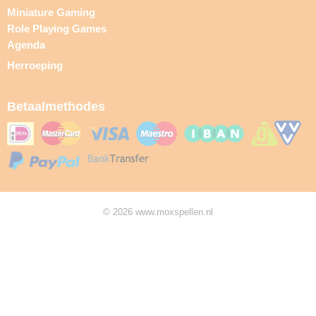
Miniature Gaming
Role Playing Games
Agenda
Herroeping
Betaalmethodes
© 2026 www.moxspellen.nl