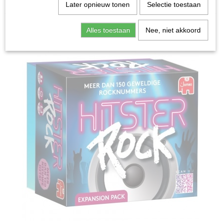
Home
>
Spellen & Puzzels
>
Hitster Rock - Uitbreiding
Later opnieuw tonen
Selectie toestaan
Bordspellen
Alles toestaan
Nee, niet akkoord