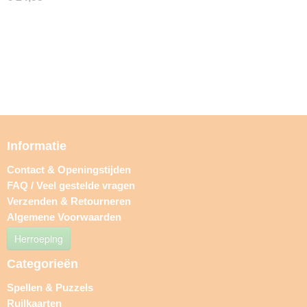
Informatie
Contact & Openingstijden
FAQ / Veel gestelde vragen
Verzenden & Retourneren
Algemene Voorwaarden
Herroeping
Categorieën
Spellen & Puzzels
Ruilkaarten