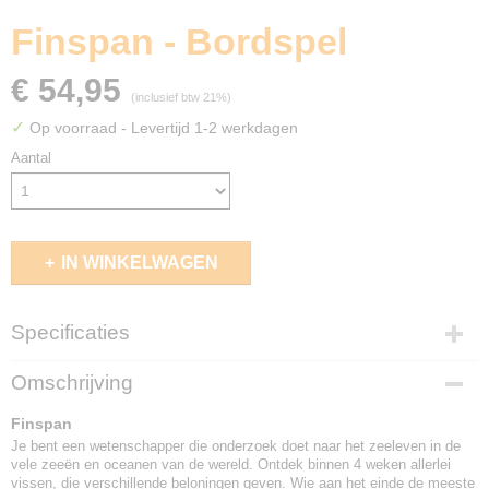
Finspan - Bordspel
€ 54,95
(inclusief btw 21%)
✓
Op voorraad
- Levertijd 1-2 werkdagen
Aantal
IN WINKELWAGEN
Specificaties
EAN code
Omschrijving
8721184280256
Finspan
Je bent een wetenschapper die onderzoek doet naar het zeeleven in de
vele zeeën en oceanen van de wereld. Ontdek binnen 4 weken allerlei
vissen, die verschillende beloningen geven. Wie aan het einde de meeste