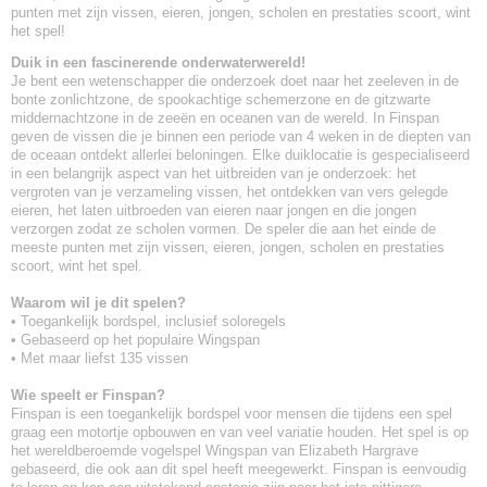
punten met zijn vissen, eieren, jongen, scholen en prestaties scoort, wint
het spel!
Duik in een fascinerende onderwaterwereld!
Je bent een wetenschapper die onderzoek doet naar het zeeleven in de
bonte zonlichtzone, de spookachtige schemerzone en de gitzwarte
middernachtzone in de zeeën en oceanen van de wereld. In Finspan
geven de vissen die je binnen een periode van 4 weken in de diepten van
de oceaan ontdekt allerlei beloningen. Elke duiklocatie is gespecialiseerd
in een belangrijk aspect van het uitbreiden van je onderzoek: het
vergroten van je verzameling vissen, het ontdekken van vers gelegde
eieren, het laten uitbroeden van eieren naar jongen en die jongen
verzorgen zodat ze scholen vormen. De speler die aan het einde de
meeste punten met zijn vissen, eieren, jongen, scholen en prestaties
scoort, wint het spel.
Waarom wil je dit spelen?
• Toegankelijk bordspel, inclusief soloregels
• Gebaseerd op het populaire Wingspan
• Met maar liefst 135 vissen
Wie speelt er Finspan?
Finspan is een toegankelijk bordspel voor mensen die tijdens een spel
graag een motortje opbouwen en van veel variatie houden. Het spel is op
het wereldberoemde vogelspel Wingspan van Elizabeth Hargrave
gebaseerd, die ook aan dit spel heeft meegewerkt. Finspan is eenvoudig