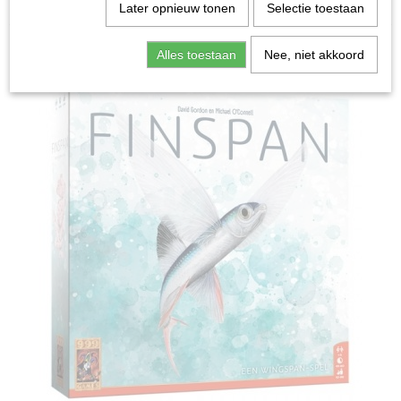
Home
>
Spellen & Puzzels
>
Finspan - Bordspel
Later opnieuw tonen
Selectie toestaan
Bordspellen
Alles toestaan
Nee, niet akkoord