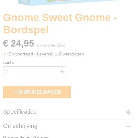
Gnome Sweet Gnome -
Bordspel
€ 24,95
(inclusief btw 21%)
✓
Op voorraad
- Levertijd 1-2 werkdagen
Aantal
IN WINKELWAGEN
Specificaties
EAN code
Omschrijving
5414301525622
Gnome Sweet Gnome