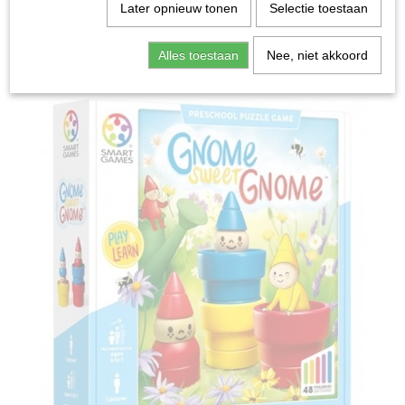
Home
>
Spellen & Puzzels
>
Gnome Sweet Gnome -
Later opnieuw tonen
Selectie toestaan
Bordspel
Alles toestaan
Nee, niet akkoord
Bordspellen