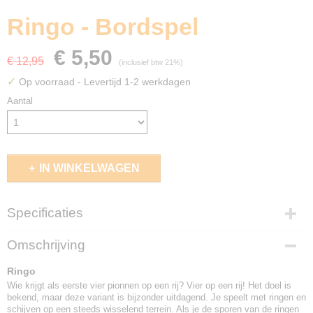
Ringo - Bordspel
€ 5,50
€ 12,95
(inclusief btw 21%)
✓
Op voorraad
- Levertijd 1-2 werkdagen
Aantal
IN WINKELWAGEN
Specificaties
EAN code
Omschrijving
701197870178
Ringo
Wie krijgt als eerste vier pionnen op een rij? Vier op een rij! Het doel is
bekend, maar deze variant is bijzonder uitdagend. Je speelt met ringen en
schijven op een steeds wisselend terrein. Als je de sporen van de ringen