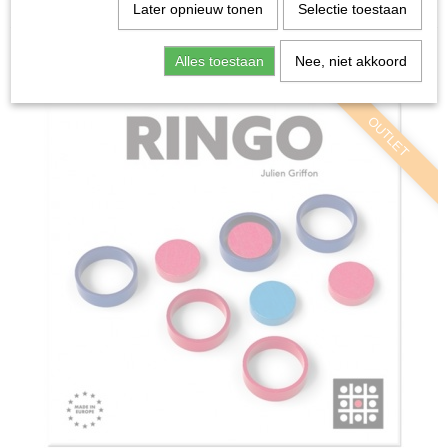
Home
>
Spellen & Puzzels
>
Ringo - Bordspel
Later opnieuw tonen
Selectie toestaan
Bordspellen
Alles toestaan
Nee, niet akkoord
OUTLET