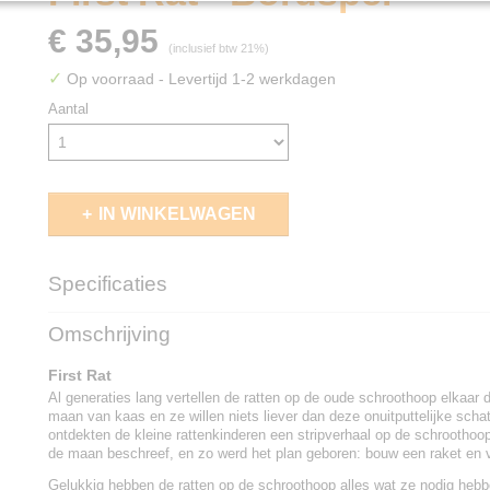
€ 35,95
(inclusief btw 21%)
✓
Op voorraad
- Levertijd 1-2 werkdagen
Aantal
IN WINKELWAGEN
Specificaties
EAN code
3770025546094
Omschrijving
First Rat
Al generaties lang vertellen de ratten op de oude schroothoop elkaar 
maan van kaas en ze willen niets liever dan deze onuitputtelijke sch
ontdekten de kleine rattenkinderen een stripverhaal op de schroothoop
de maan beschreef, en zo werd het plan geboren: bouw een raket en
Gelukkig hebben de ratten op de schroothoop alles wat ze nodig hebb