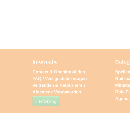
Informatie
Categ
Contact & Openingstijden
Spelle
FAQ / Veel gestelde vragen
Ruilkaa
Verzenden & Retourneren
Miniat
Algemene Voorwaarden
Role P
Agend
Herroeping