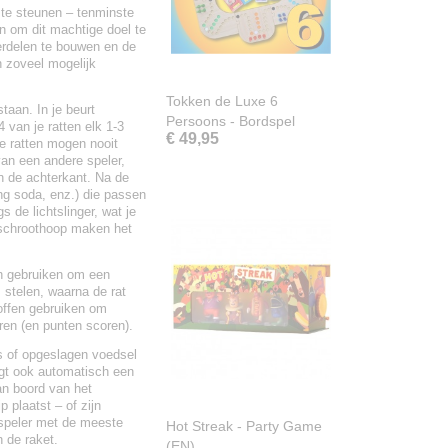
te steunen – tenminste
en om dit machtige doel te
erdelen te bouwen en de
n zoveel mogelijk
Tokken de Luxe 6
taan. In je beurt
Persoons - Bordspel
4 van je ratten elk 1-3
€ 49,95
e ratten mogen nooit
van een andere speler,
n de achterkant. Na de
ing soda, enz.) die passen
s de lichtslinger, wat je
 schroothoop maken het
en gebruiken om een
 stelen, waarna de rat
offen gebruiken om
ren (en punten scoren).
ps of opgeslagen voedsel
ijgt ook automatisch een
an boord van het
 plaatst – of zijn
e speler met de meeste
Hot Streak - Party Game
n de raket.
(EN)