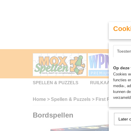
Cooki
Toeste
Op deze 
Cookies wo
functies e
SPELLEN & PUZZELS
RUILKAARTEN
media-, ad
kunnen dez
verzameld 
Home
>
Spellen & Puzzels
>
First Rat - Bord
Bordspellen
Later 