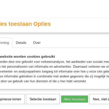
es toestaan Opties
mming
Details
Over
Contact & Openingstijden
FAQ / Veel gestelde vragen
website worden cookies gebruikt
rden door ons gebruikt voor verkeersanalyse, het aanbieden van sociale med
n het personaliseren van informatie en advertenties. Daarnaast verlenen we o
MINIATURE GAMING
ROLE PLAYING GAMES
AGE
vertentie- en analysepartners toegang tot informatie over hoe u onze site gebru
e informatie gebruiken in combinatie met andere gegevens die zij mogelijk 
door uw gebruik van hun diensten of die u hen hebt verstrekt.
spel
opnieuw tonen
Selectie toestaan
Alles toestaan
Nee, niet 
First Rat - Bordspel