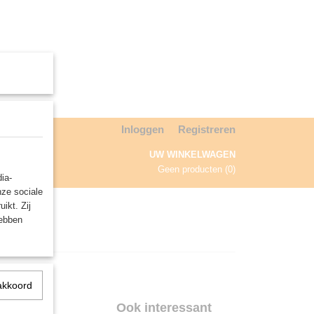
Inloggen
Registreren
UW WINKELWAGEN
Geen producten
(0)
ia-
nze sociale
NDA
ikt. Zij
hebben
akkoord
Ook interessant