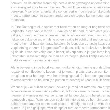
bouwen, en de andere dieren zijn bereid deze gewaagde onderneming 
als ze er goed voor betaald krijgen. Natuurlijk werken alle ratten sam
bereiken. Maar elke rattenfamilie concurreert om de meeste raketond
meeste rattronauten te trainen, zodat ze zich tegoed kunnen doen aa
maankaas.
In First Rat begint elke speler met twee ratten en mag er nog twee ops
verplaats je één van je ratten 1-5 vakjes op het pad, of verplaats je 2-
vakjes, zolang ze maar op vakjes van dezelfde kleur terechtkomen. J
hetzelfde vakje delen, en als je op een vakje terechtkomt met de rat 
moet je hem of haar één kaas betalen. Je leent dan zo nodig kaas va
verplaatsing verzamel je grondstoffen (kaas, blikjes, klokhuizen, bak
bij de kleur van het vakje dat je bezet, of verplaats je je gloeilamp lang
inkomsten in toekomstige beurten zal verhogen. (Meer lichtjes op de
makkelijker om dingen te vinden!)
Als je beweging in de buurt van een winkel eindigt, kun je grondstoff
rugzak of een flesdop te kopen – of je kunt in plaats daarvan een item
terugkeert naar het begin van het bewegingspad. Je kunt ook grondst
raketonderdelen te bouwen (en punten te scoren) of kaas in bulk done
Wanneer je klokhuizen opraapt, beweeg je rond het rattenhol om stri
te verzamelen of een van je ratten uit de kinderkamer te halen. Je kr
nieuwe rat wanneer een van je ratten het lanceerplatform bereikt en a
ruimteschip gaat. Wanneer een speler zijn vierde rat op het ruimteschip
achtste scoremarker op het bord plaatst – eindigt het spel en wint d
punten. Bij een gelijkspel wint de speler met de meeste rattronauten i