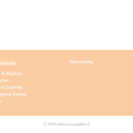
Herroeping
orieën
n & Puzzels
rten
ure Gaming
laying Games
a
© 2026 www.moxspellen.nl