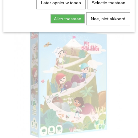
Home
>
Spellen & Puzzels
>
Pic Challenge - Partyspel
Later opnieuw tonen
Selectie toestaan
Bordspellen
Alles toestaan
Nee, niet akkoord