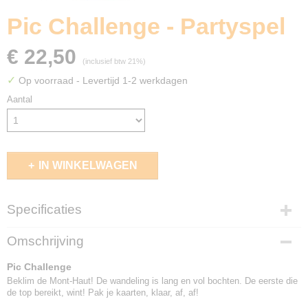
Pic Challenge - Partyspel
€ 22,50
(inclusief btw 21%)
✓
Op voorraad
- Levertijd 1-2 werkdagen
Aantal
IN WINKELWAGEN
Specificaties
EAN code
Omschrijving
3770035333073
Pic Challenge
Beklim de Mont-Haut! De wandeling is lang en vol bochten. De eerste die
de top bereikt, wint! Pak je kaarten, klaar, af, af!