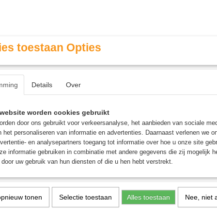
es toestaan Opties
mming
Details
Over
Contact & Openingstijden
FAQ / Veel gestelde vragen
website worden cookies gebruikt
rden door ons gebruikt voor verkeersanalyse, het aanbieden van sociale med
n het personaliseren van informatie en advertenties. Daarnaast verlenen we o
MINIATURE GAMING
ROLE PLAYING GAMES
AGE
vertentie- en analysepartners toegang tot informatie over hoe u onze site gebru
e informatie gebruiken in combinatie met andere gegevens die zij mogelijk 
door uw gebruik van hun diensten of die u hen hebt verstrekt.
l
opnieuw tonen
Selectie toestaan
Alles toestaan
Nee, niet 
Gelati - Bordspel