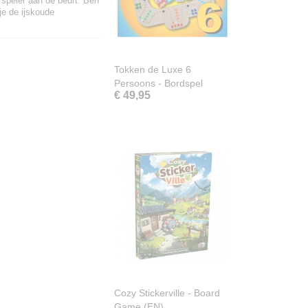
 speler aan de beurt. Ben
je de ijskoude
Tokken de Luxe 6
Persoons - Bordspel
€ 49,95
Cozy Stickerville - Board
Game (EN)