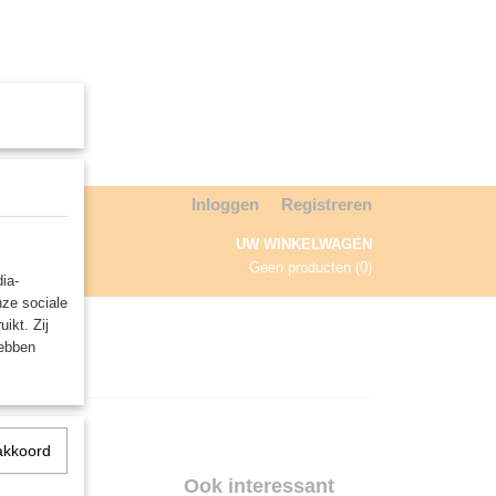
Inloggen
Registreren
UW WINKELWAGEN
Geen producten
(0)
ia-
nze sociale
NDA
ikt. Zij
hebben
akkoord
Ook interessant