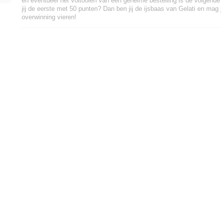
en eventueel het voltooien van een geheime bestelling is de volgende
jij de eerste met 50 punten? Dan ben jij de ijsbaas van Gelati en mag 
overwinning vieren!