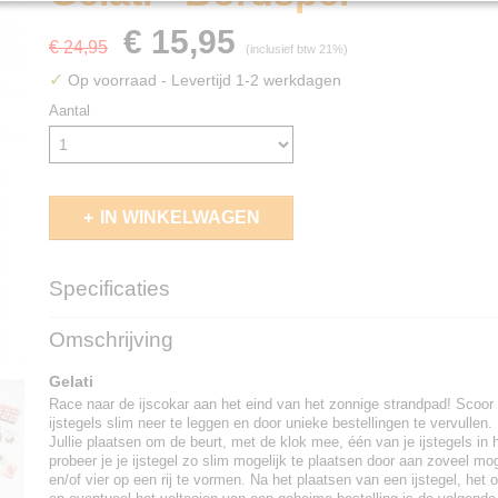
€ 15,95
€ 24,95
(inclusief btw 21%)
✓
Op voorraad
- Levertijd 1-2 werkdagen
Aantal
IN WINKELWAGEN
Specificaties
EAN code
8720938477195
Omschrijving
Gelati
Race naar de ijscokar aan het eind van het zonnige strandpad! Scoor
ijstegels slim neer te leggen en door unieke bestellingen te vervullen.
Jullie plaatsen om de beurt, met de klok mee, één van je ijstegels in h
probeer je je ijstegel zo slim mogelijk te plaatsen door aan zoveel mog
en/of vier op een rij te vormen. Na het plaatsen van een ijstegel, he