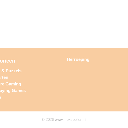
Herroeping
orieën
n & Puzzels
rten
ure Gaming
laying Games
a
© 2026 www.moxspellen.nl