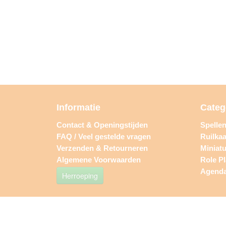
Informatie
Categ
Contact & Openingstijden
Spelle
FAQ / Veel gestelde vragen
Ruilkaa
Verzenden & Retourneren
Miniat
Algemene Voorwaarden
Role P
Agend
Herroeping