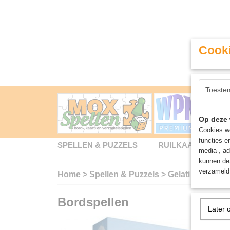
Cooki
Toeste
Op deze 
Cookies wo
functies e
SPELLEN & PUZZELS
RUILKAARTEN
media-, ad
kunnen dez
verzameld 
Home
>
Spellen & Puzzels
>
Gelati - Bordspe
Bordspellen
Later 