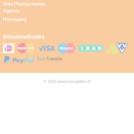
Role Playing Games
Agenda
Herroeping
Betaalmethodes
© 2026 www.moxspellen.nl