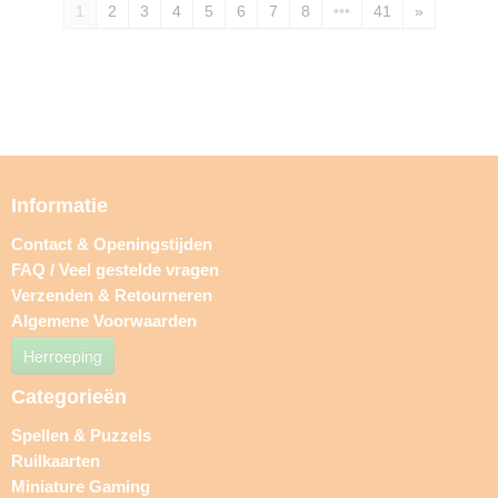
1
2
3
4
5
6
7
8
•••
41
»
Informatie
Contact & Openingstijden
FAQ / Veel gestelde vragen
Verzenden & Retourneren
Algemene Voorwaarden
Herroeping
Categorieën
Spellen & Puzzels
Ruilkaarten
Miniature Gaming