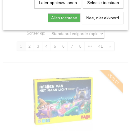
Home
>
Spellen & Puzzels
Later opnieuw tonen
Selectie toestaan
Alles toestaan
Nee, niet akkoord
Bordspellen
Sorteer op:
1
2
3
4
5
6
7
8
•••
41
»
OUTLET