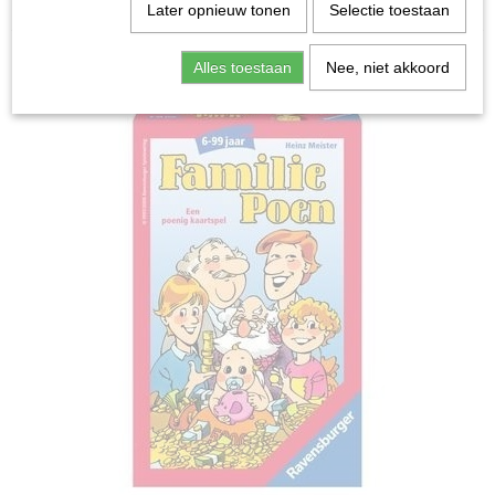
Home
>
Spellen & Puzzels
>
Familie Poen - Kaartspel
Later opnieuw tonen
Selectie toestaan
Bordspellen
Alles toestaan
Nee, niet akkoord