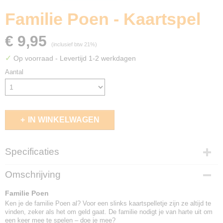
Familie Poen - Kaartspel
€ 9,95
(inclusief btw 21%)
✓
Op voorraad
- Levertijd 1-2 werkdagen
Aantal
IN WINKELWAGEN
Specificaties
EAN code
Omschrijving
4005556232208
Familie Poen
Ken je de familie Poen al? Voor een slinks kaartspelletje zijn ze altijd te
vinden, zeker als het om geld gaat. De familie nodigt je van harte uit om
een keer mee te spelen – doe je mee?