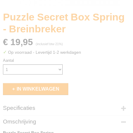
Puzzle Secret Box Spring
- Breinbreker
€ 19,95
(inclusief btw 21%)
✓
Op voorraad
- Levertijd 1-2 werkdagen
Aantal
IN WINKELWAGEN
Specificaties
EAN code
Omschrijving
4014156055292
Puzzle Secret Box Spring