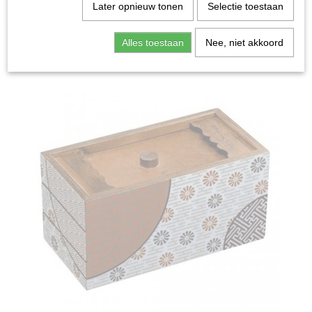
Home
>
Spellen & Puzzels
>
Puzzle Secret Box Spring -
Later opnieuw tonen
Selectie toestaan
Breinbreker
Alles toestaan
Nee, niet akkoord
Bordspellen