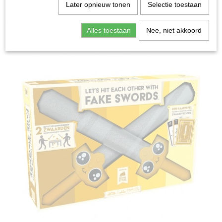
Home
>
Spellen & Puzzels
>
Let's Hit Each Other With
Later opnieuw tonen
Selectie toestaan
Fake Swords - Partyspel
Alles toestaan
Nee, niet akkoord
Bordspellen