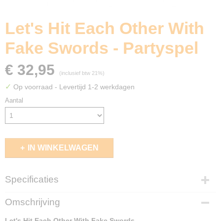
Let's Hit Each Other With
Fake Swords - Partyspel
€ 32,95
(inclusief btw 21%)
✓
Op voorraad
- Levertijd 1-2 werkdagen
Aantal
IN WINKELWAGEN
Specificaties
EAN code
Omschrijving
810083046471
Let's Hit Each Other With Fake Swords