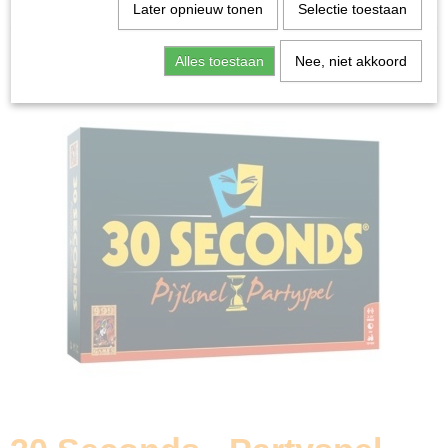
Home
>
Spellen & Puzzels
>
30 Seconds - Partyspel
Later opnieuw tonen
Selectie toestaan
Bordspellen
Alles toestaan
Nee, niet akkoord