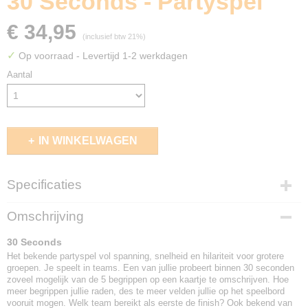
30 Seconds - Partyspel
€ 34,95
(inclusief btw 21%)
✓
Op voorraad
- Levertijd 1-2 werkdagen
Aantal
IN WINKELWAGEN
Specificaties
EAN code
Omschrijving
8717249194521
30 Seconds
Het bekende partyspel vol spanning, snelheid en hilariteit voor grotere
groepen. Je speelt in teams. Een van jullie probeert binnen 30 seconden
zoveel mogelijk van de 5 begrippen op een kaartje te omschrijven. Hoe
meer begrippen jullie raden, des te meer velden jullie op het speelbord
vooruit mogen. Welk team bereikt als eerste de finish? Ook bekend van