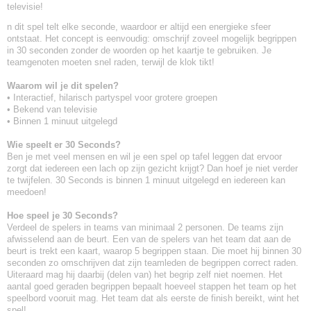
televisie!
n dit spel telt elke seconde, waardoor er altijd een energieke sfeer
ontstaat. Het concept is eenvoudig: omschrijf zoveel mogelijk begrippen
in 30 seconden zonder de woorden op het kaartje te gebruiken. Je
teamgenoten moeten snel raden, terwijl de klok tikt!
Waarom wil je dit spelen?
• Interactief, hilarisch partyspel voor grotere groepen
• Bekend van televisie
• Binnen 1 minuut uitgelegd
Wie speelt er 30 Seconds?
Ben je met veel mensen en wil je een spel op tafel leggen dat ervoor
zorgt dat iedereen een lach op zijn gezicht krijgt? Dan hoef je niet verder
te twijfelen. 30 Seconds is binnen 1 minuut uitgelegd en iedereen kan
meedoen!
Hoe speel je 30 Seconds?
Verdeel de spelers in teams van minimaal 2 personen. De teams zijn
afwisselend aan de beurt. Een van de spelers van het team dat aan de
beurt is trekt een kaart, waarop 5 begrippen staan. Die moet hij binnen 30
seconden zo omschrijven dat zijn teamleden de begrippen correct raden.
Uiteraard mag hij daarbij (delen van) het begrip zelf niet noemen. Het
aantal goed geraden begrippen bepaalt hoeveel stappen het team op het
speelbord vooruit mag. Het team dat als eerste de finish bereikt, wint het
spel!