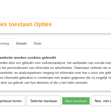
es toestaan Opties
mming
Details
Over
Contact & Openingstijden
FAQ / Veel gestelde vragen
website worden cookies gebruikt
rden door ons gebruikt voor verkeersanalyse, het aanbieden van sociale med
n het personaliseren van informatie en advertenties. Daarnaast verlenen we o
MINIATURE GAMING
ROLE PLAYING GAMES
AGE
vertentie- en analysepartners toegang tot informatie over hoe u onze site gebru
e informatie gebruiken in combinatie met andere gegevens die zij mogelijk 
door uw gebruik van hun diensten of die u hen hebt verstrekt.
um - Uitbreiding
opnieuw tonen
Selectie toestaan
Alles toestaan
Nee, niet 
Karak II: Impérium - Uitb