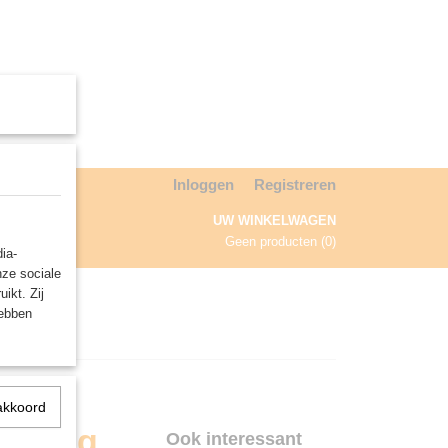
Inloggen
Registreren
UW WINKELWAGEN
Geen producten
(0)
ia-
nze sociale
NDA
ikt. Zij
hebben
akkoord
reiding
Ook interessant