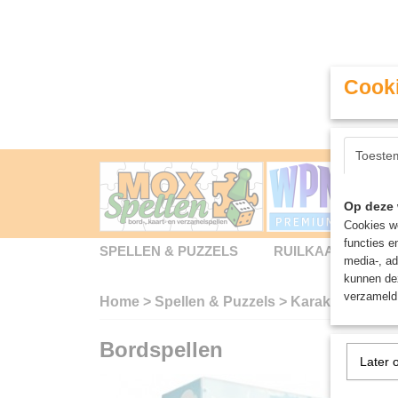
Cooki
Toeste
Op deze 
Cookies wo
functies e
SPELLEN & PUZZELS
RUILKAARTEN
media-, ad
kunnen dez
verzameld 
Home
>
Spellen & Puzzels
>
Karak II: Impéri
Bordspellen
Later 