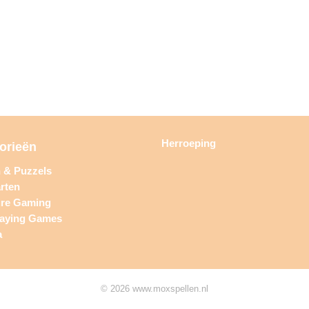
Herroeping
orieën
n & Puzzels
rten
ure Gaming
laying Games
a
© 2026 www.moxspellen.nl