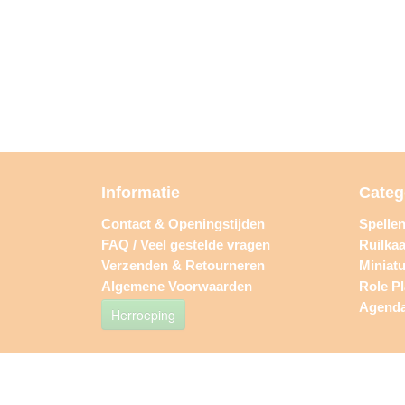
Informatie
Categ
Contact & Openingstijden
Spelle
FAQ / Veel gestelde vragen
Ruilkaa
Verzenden & Retourneren
Miniat
Algemene Voorwaarden
Role P
Agend
Herroeping