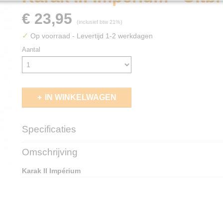
€ 23,95
(inclusief btw 21%)
✓
Op voorraad
- Levertijd 1-2 werkdagen
Aantal
IN WINKELWAGEN
Specificaties
EAN code
8590228101051
Omschrijving
Karak II Impérium