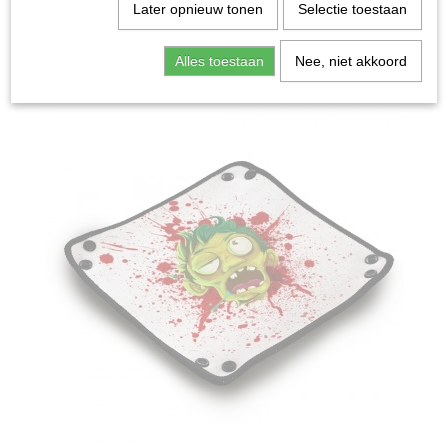
Home
>
Spellen & Puzzels
>
Dice Tray - Zombie Bus
Later opnieuw tonen
Selectie toestaan
Bordspellen
Alles toestaan
Nee, niet akkoord