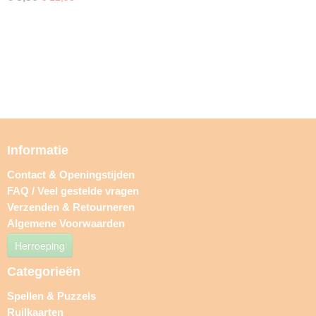
Informatie
Contact & Openingstijden
FAQ / Veel gestelde vragen
Verzenden & Retourneren
Algemene Voorwaarden
Herroeping
Categorieën
Spellen & Puzzels
Ruilkaarten