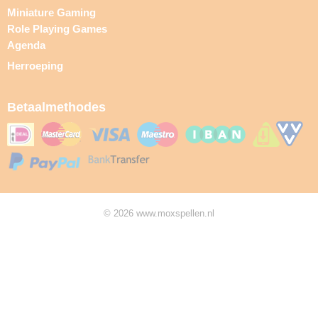
Miniature Gaming
Role Playing Games
Agenda
Herroeping
Betaalmethodes
© 2026 www.moxspellen.nl