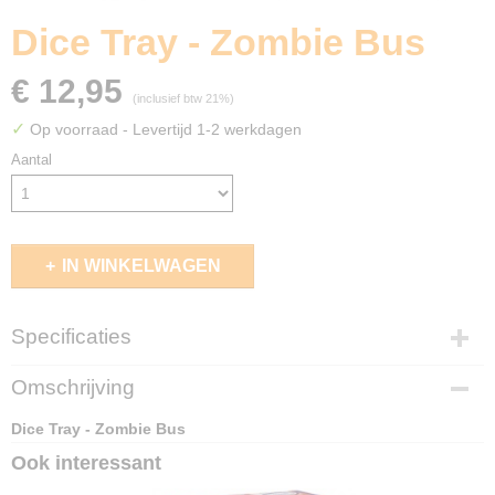
Dice Tray - Zombie Bus
€ 12,95
(inclusief btw 21%)
✓
Op voorraad
- Levertijd 1-2 werkdagen
Aantal
IN WINKELWAGEN
Specificaties
EAN code
Omschrijving
3760169099303
Dice Tray - Zombie Bus
Ook interessant