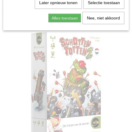
Home
>
Spellen & Puzzels
>
Schotten Totten 2 -
Later opnieuw tonen
Selectie toestaan
Kaartspel
Alles toestaan
Nee, niet akkoord
Bordspellen