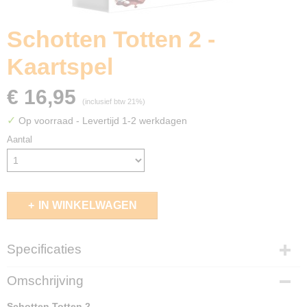
Schotten Totten 2 -
Kaartspel
€ 16,95
(inclusief btw 21%)
✓
Op voorraad
- Levertijd 1-2 werkdagen
Aantal
IN WINKELWAGEN
Specificaties
EAN code
Omschrijving
3760175519260
Schotten Totten 2