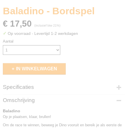
Baladino - Bordspel
€ 17,50
(inclusief btw 21%)
✓
Op voorraad
- Levertijd 1-2 werkdagen
Aantal
IN WINKELWAGEN
Specificaties
EAN code
Omschrijving
3770035333042
Baladino
Op je plaatsen, klaar, brullen!
Om de race te winnen, beweeg je Dino vooruit en bereik je als eerste de