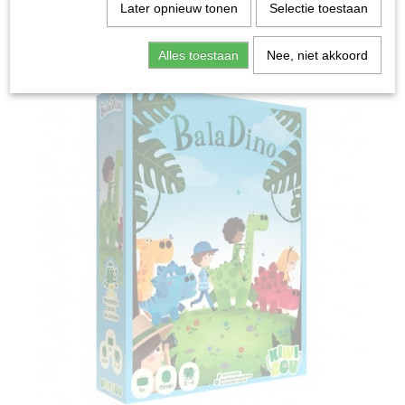
Home
>
Spellen & Puzzels
>
Baladino - Bordspel
Later opnieuw tonen
Selectie toestaan
Bordspellen
Alles toestaan
Nee, niet akkoord