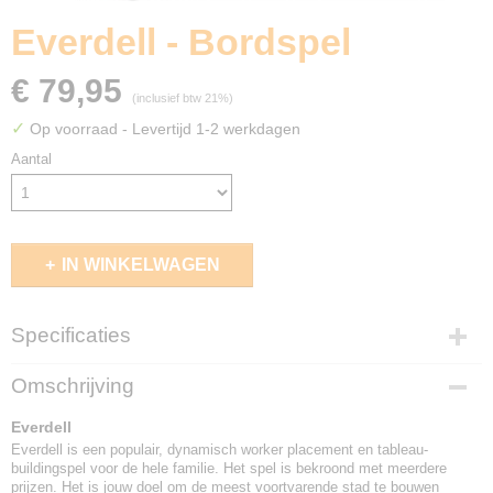
Everdell - Bordspel
€ 79,95
(inclusief btw 21%)
✓
Op voorraad
- Levertijd 1-2 werkdagen
Aantal
IN WINKELWAGEN
Specificaties
EAN code
Omschrijving
8718026304423
Everdell
Everdell is een populair, dynamisch worker placement en tableau-
buildingspel voor de hele familie. Het spel is bekroond met meerdere
prijzen. Het is jouw doel om de meest voortvarende stad te bouwen