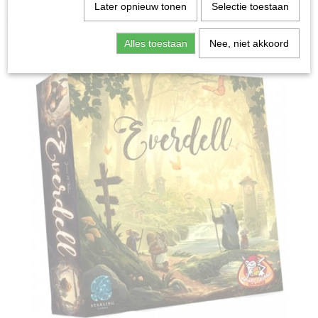
Home
>
Spellen & Puzzels
>
Everdell - Bordspel
Later opnieuw tonen
Selectie toestaan
Bordspellen
Alles toestaan
Nee, niet akkoord