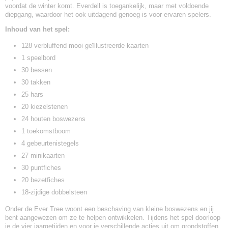
voordat de winter komt. Everdell is toegankelijk, maar met voldoende
diepgang, waardoor het ook uitdagend genoeg is voor ervaren spelers.
Inhoud van het spel:
128 verbluffend mooi geïllustreerde kaarten
1 speelbord
30 bessen
30 takken
25 hars
20 kiezelstenen
24 houten boswezens
1 toekomstboom
4 gebeurtenistegels
27 minikaarten
30 puntfiches
20 bezetfiches
18-zijdige dobbelsteen
Onder de Ever Tree woont een beschaving van kleine boswezens en jij
bent aangewezen om ze te helpen ontwikkelen. Tijdens het spel doorloop
je de vier jaargetijden en voor je verschillende acties uit om grondstoffen