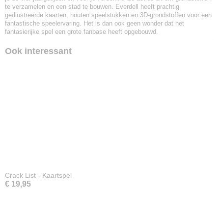
te verzamelen en een stad te bouwen. Everdell heeft prachtig
geïllustreerde kaarten, houten speelstukken en 3D-grondstoffen voor een
fantastische speelervaring. Het is dan ook geen wonder dat het
fantasierijke spel een grote fanbase heeft opgebouwd.
Ook interessant
Crack List - Kaartspel
€ 19,95