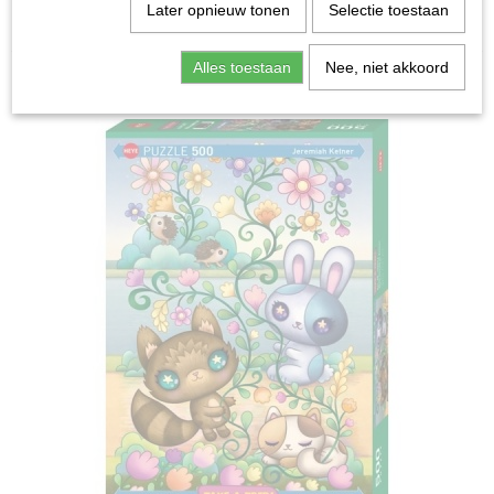
Home
>
Spellen & Puzzels
>
Puzzel With Jeremiah -
Later opnieuw tonen
Selectie toestaan
Legpuzzel (500)
Alles toestaan
Nee, niet akkoord
Bordspellen