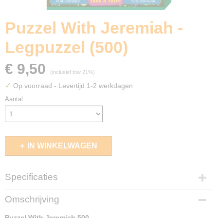
Puzzel With Jeremiah -
Legpuzzel (500)
€ 9,50
(inclusief btw 21%)
✓
Op voorraad
- Levertijd 1-2 werkdagen
Aantal
IN WINKELWAGEN
Specificaties
EAN code
Omschrijving
4001689300777
Puzzel With Jeremiah 500