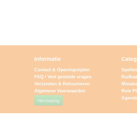
Informatie
Categ
Contact & Openingstijden
Spelle
FAQ / Veel gestelde vragen
Ruilkaa
Verzenden & Retourneren
Miniat
Algemene Voorwaarden
Role P
Agend
Herroeping