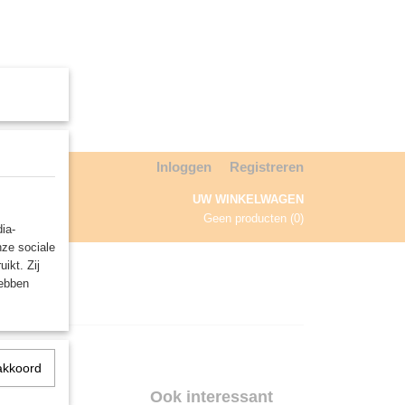
Inloggen
Registreren
UW WINKELWAGEN
Geen producten
(0)
ia-
nze sociale
NDA
ikt. Zij
hebben
akkoord
Ook interessant