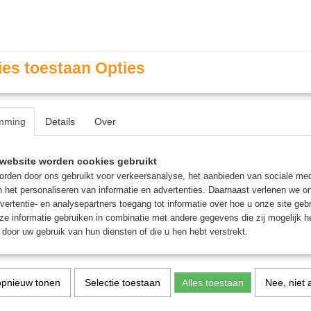
es toestaan Opties
mming
Details
Over
Contact & Openingstijden
FAQ / Veel gestelde vragen
website worden cookies gebruikt
rden door ons gebruikt voor verkeersanalyse, het aanbieden van sociale med
n het personaliseren van informatie en advertenties. Daarnaast verlenen we o
MINIATURE GAMING
ROLE PLAYING GAMES
AGE
vertentie- en analysepartners toegang tot informatie over hoe u onze site gebru
e informatie gebruiken in combinatie met andere gegevens die zij mogelijk 
door uw gebruik van hun diensten of die u hen hebt verstrekt.
tspel
opnieuw tonen
Selectie toestaan
Alles toestaan
Nee, niet 
Phase 10 - Kaartspel