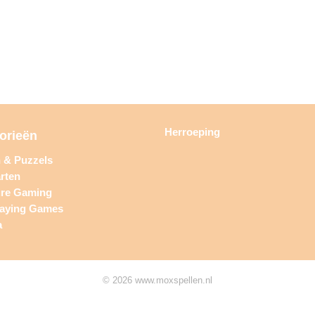
Herroeping
orieën
n & Puzzels
rten
ure Gaming
laying Games
a
© 2026 www.moxspellen.nl