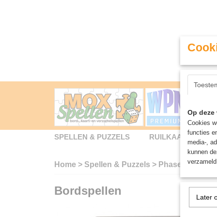
Cooki
Toeste
Op deze 
Cookies wo
functies e
SPELLEN & PUZZELS
RUILKAARTEN
media-, ad
kunnen dez
verzameld 
Home
>
Spellen & Puzzels
>
Phase 10 - Kaar
Bordspellen
Later 