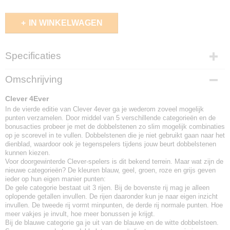
IN WINKELWAGEN
Specificaties
EAN code
Omschrijving
8720289474188
Clever 4Ever
In de vierde editie van Clever 4ever ga je wederom zoveel mogelijk
punten verzamelen. Door middel van 5 verschillende categorieën en de
bonusacties probeer je met de dobbelstenen zo slim mogelijk combinaties
op je scorevel in te vullen. Dobbelstenen die je niet gebruikt gaan naar het
dienblad, waardoor ook je tegenspelers tijdens jouw beurt dobbelstenen
kunnen kiezen.
Voor doorgewinterde Clever-spelers is dit bekend terrein. Maar wat zijn de
nieuwe categorieën? De kleuren blauw, geel, groen, roze en grijs geven
ieder op hun eigen manier punten:
De gele categorie bestaat uit 3 rijen. Bij de bovenste rij mag je alleen
oplopende getallen invullen. De rijen daaronder kun je naar eigen inzicht
invullen. De tweede rij vormt minpunten, de derde rij normale punten. Hoe
meer vakjes je invult, hoe meer bonussen je krijgt.
Bij de blauwe categorie ga je uit van de blauwe en de witte dobbelsteen.