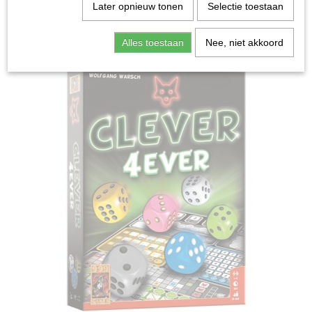
Home
>
Spellen & Puzzels
>
Clever 4Ever - Dobbelspel
Later opnieuw tonen
Selectie toestaan
Bordspellen
Alles toestaan
Nee, niet akkoord