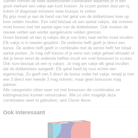
Samen vormen de twee dobbelstenen coördinaten waarmee je in een
groot vierkant een vakje aan kunt kruisen. Je scoort punten door per rij,
kolom of diagonaal minstens twee kruisjes te zetten.
Bij grijs moet je aan de hand van het getal van de dobbelsteen keer op
keer velden invullen. Een veld bestaat uit een aantal vakjes, dat overeen
moet komen met het aantal ogen van de dobbelsteen. Ook moeten de
nieuwe velden aan eerder aangekruiste velden grenzen.
Groen bestaat uit een rij vakjes die je van links naar rechts moet invullen.
Elk vakje is in tweeën gesplitst. De onderste helft geeft je direct een
bonus. De andere helft geeft in combinatie met de eerste helft het totaal
aantal punten. Je mag zelf kiezen of je eerst een vakje geheel afmaakt of
dat je liever eerst de onderste helften invult om snel bonussen te scoren.
Ook roze bestaat uit een rij vakjes. Je mag per vakje elk getal invullen
dat de dobbelsteen aangeeft. Elk getal heeft bij roze echter een
eigenschap. Zo geeft een 5 direct de bonus onder het vakje, terwijl je met
een 3 direct een tweede 3 mag noteren, maar geen bonussen mag
pakken.
Alle categorieën zitten weer vol met bonussen die combinaties en
kettingreacties kunnen veroorzaken. Wie zo slim mogelijk deze
combinaties weet te gebruiken, wint Clever 4ever.
Ook interessant