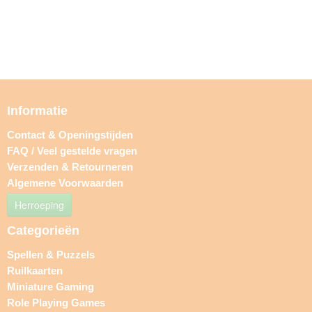
Informatie
Contact & Openingstijden
FAQ / Veel gestelde vragen
Verzenden & Retourneren
Algemene Voorwaarden
Herroeping
Categorieën
Spellen & Puzzels
Ruilkaarten
Miniature Gaming
Role Playing Games