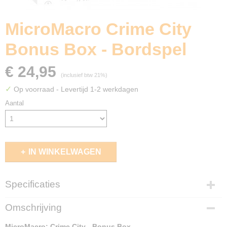
MicroMacro Crime City
Bonus Box - Bordspel
€ 24,95
(inclusief btw 21%)
✓
Op voorraad
- Levertijd 1-2 werkdagen
Aantal
IN WINKELWAGEN
Specificaties
EAN code
Omschrijving
8718026305994
MicroMacro: Crime City - Bonus Box