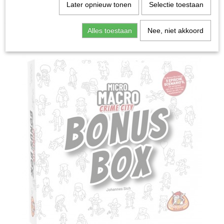
Home
>
Spellen & Puzzels
>
MicroMacro Crime City
Later opnieuw tonen
Selectie toestaan
Bonus Box - Bordspel
Alles toestaan
Nee, niet akkoord
Bordspellen