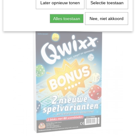
Home
>
Spellen & Puzzels
>
Qwixx: Bonus - Uitbreiding
Later opnieuw tonen
Selectie toestaan
Bordspellen
Alles toestaan
Nee, niet akkoord