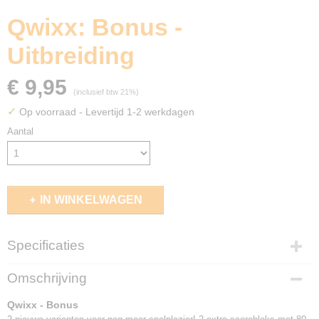
Qwixx: Bonus -
Uitbreiding
€ 9,95
(inclusief btw 21%)
✓
Op voorraad
- Levertijd 1-2 werkdagen
Aantal
IN WINKELWAGEN
Specificaties
EAN code
Omschrijving
8718026304546
Qwixx - Bonus