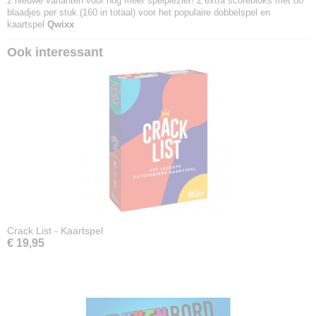
2 nieuwe varianten voor nog meer spelplezier! 2 extra scorebloks met 80
blaadjes per stuk (160 in totaal) voor het populaire dobbelspel en
kaartspel
Qwixx
Ook interessant
Crack List - Kaartspel
€ 19,95