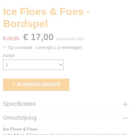
Ice Floes & Foes -
Bordspel
€ 17,00
€ 24,95
(inclusief btw 21%)
✓
Op voorraad
- Levertijd 1-2 werkdagen
Aantal
IN WINKELWAGEN
Specificaties
EAN code
Omschrijving
7448121620661
Ice Floes & Foes