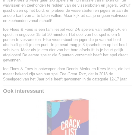
In
Ice Floes & Foes
gaan 2-6 spelers er hun missie van maken om de
walvissen en zeehonden te redden van de vissersboten en jagers. Schuif
ijsschotsen op het bord, en probeer de vissersboten en jagers er aan de
andere kant van af te laten vallen. Maar kijk uit dat je er geen walvissen
en zeehonden vanaf schuift!
Ice Floes & Foes is een familiespel voor 2-6 spelers van leeftijd 6+, en
speelt in ongeveer 15 tot 30 minuten. Het doel van het spel is om 5
punten te verzamelen. Elke vissersboot en jager die je van het bord
afschuift geeft je een punt. In je beurt mag je 3 ijsschotsen op het bord
schuiven. Maar als je een dier van het bord afschuift is je beurt gelijk
afgelopen! De eerste speler die 5 punten verzamelt heeft het spel direct
gewonnen.
Ice Floes & Foes is ontworpen door Dennis Merkx en Kees Meis, die het
meest bekend zijn van hun spel
The Great Tour
, dat in 2018 de
Speelgoed van het Jaar prijs heeft gewonnen in de categorie 12-17 jaar.
Ook interessant