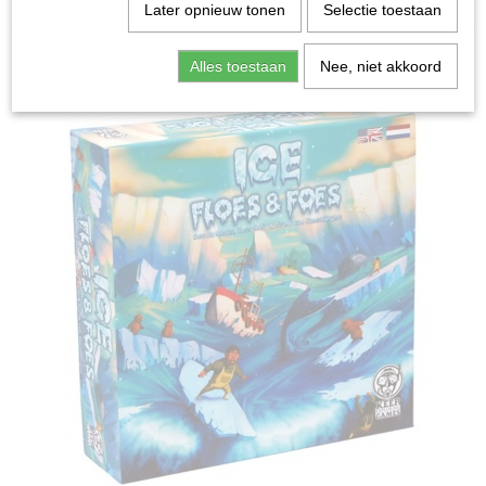
Home
>
Spellen & Puzzels
>
Ice Floes & Foes - Bordspel
Later opnieuw tonen
Selectie toestaan
Bordspellen
Alles toestaan
Nee, niet akkoord