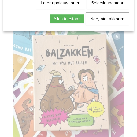
Home
>
Spellen & Puzzels
>
Balzakken - Kaartspel
Later opnieuw tonen
Selectie toestaan
Bordspellen
Alles toestaan
Nee, niet akkoord