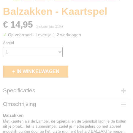
Balzakken - Kaartspel
€ 14,95
(inclusief btw 21%)
✓
Op voorraad
- Levertijd 1-2 werkdagen
Aantal
IN WINKELWAGEN
Specificaties
EAN code
Omschrijving
6097009965946
Balzakken
Met kaarten als de Lambal, de Spierbal en de Sjansbal lach je de ballen
uit je broek. Het is supersimpel: zadel je medespelers op met zoveel
mogelijk punten door op het juiste moment keihard BALZAK! te roepen.