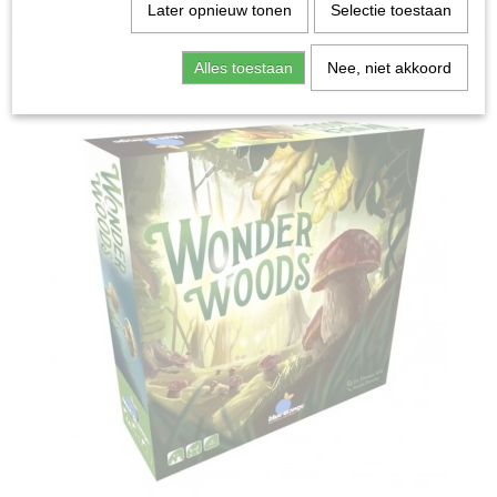
Home
>
Spellen & Puzzels
>
Wonder Woods - Bordspel
Later opnieuw tonen
Selectie toestaan
Bordspellen
Alles toestaan
Nee, niet akkoord