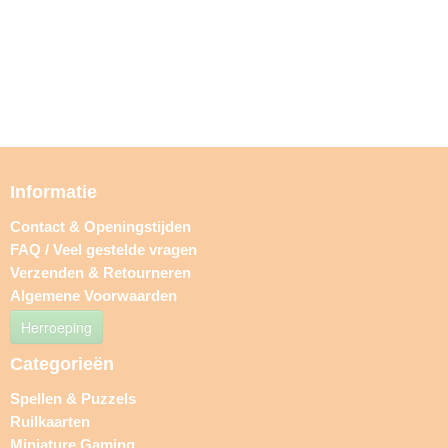
Informatie
Contact & Openingstijden
FAQ / Veel gestelde vragen
Verzenden & Retourneren
Algemene Voorwaarden
Herroeping
Categorieën
Spellen & Puzzels
Ruilkaarten
Miniature Gaming