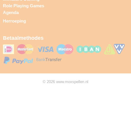
Role Playing Games
Agenda
Herroeping
Betaalmethodes
© 2026 www.moxspellen.nl