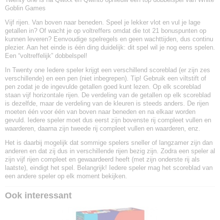
Goblin Games
Vijf rijen. Van boven naar beneden. Speel je lekker vlot en vul je lage
getallen in? Of wacht je op voltreffers omdat die tot 21 bonuspunten op
kunnen leveren? Eenvoudige spelregels en geen wachttijden, dus continu
plezier. Aan het einde is één ding duidelijk: dit spel wil je nog eens spelen.
Een “voltreffelijk” dobbelspel!
In Twenty one Iedere speler krijgt een verschillend scoreblad (er zijn zes
verschillende) en een pen (niet inbegrepen). Tip! Gebruik een viltstift of
pen zodat je de ingevulde getallen goed kunt lezen. Op elk scoreblad
staan vijf horizontale rijen. De verdeling van de getallen op elk scoreblad
is dezelfde, maar de verdeling van de kleuren is steeds anders. De rijen
moeten één voor één van boven naar beneden en na elkaar worden
gevuld. Iedere speler moet dus eerst zijn bovenste rij compleet vullen en
waarderen, daarna zijn tweede rij compleet vullen en waarderen, enz.
Het is daarbij mogelijk dat sommige spelers sneller of langzamer zijn dan
anderen en dat zij dus in verschillende rijen bezig zijn. Zodra een speler al
zijn vijf rijen compleet en gewaardeerd heeft (met zijn onderste rij als
laatste), eindigt het spel. Belangrijk! Iedere speler mag het scoreblad van
een andere speler op elk moment bekijken.
Ook interessant