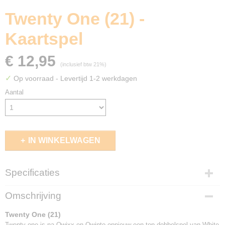
Twenty One (21) -
Kaartspel
€ 12,95
(inclusief btw 21%)
✓
Op voorraad
- Levertijd 1-2 werkdagen
Aantal
IN WINKELWAGEN
Specificaties
EAN code
Omschrijving
8718026302214
Twenty One (21)
Twenty one is na Qwixx en Qwinto opnieuw een top dobbelspel van White