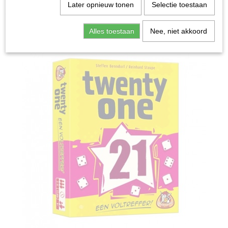
Home
>
Spellen & Puzzels
>
Twenty One (21) - Kaartspel
Later opnieuw tonen
Selectie toestaan
Bordspellen
Alles toestaan
Nee, niet akkoord