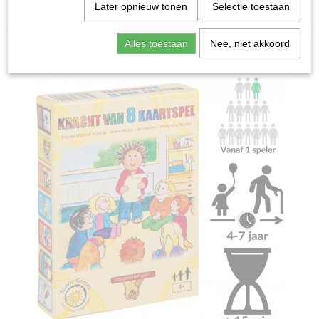
Home
>
Spellen & Puzzels
>
Kracht van 8 Kaartspel -
Later opnieuw tonen
Selectie toestaan
Kaartspel
Alles toestaan
Nee, niet akkoord
Bordspellen