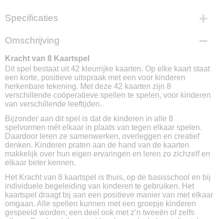
Specificaties
EAN code
Omschrijving
9789079629053
Kracht van 8 Kaartspel
Dit spel bestaat uit 42 kleurrijke kaarten. Op elke kaart staat
een korte, positieve uitspraak met een voor kinderen
herkenbare tekening. Met deze 42 kaarten zijn 8
verschillende coöperatieve spellen te spelen, voor kinderen
van verschillende leeftijden.
Bijzonder aan dit spel is dat de kinderen in alle 8
spelvormen mét elkaar in plaats van tegen elkaar spelen.
Daardoor leren ze samenwerken, overleggen en creatief
denken. Kinderen praten aan de hand van de kaarten
makkelijk over hun eigen ervaringen en leren zo zichzelf en
elkaar beter kennen.
Het Kracht van 8 kaartspel is thuis, op de basisschool en bij
individuele begeleiding van kinderen te gebruiken. Het
kaartspel draagt bij aan een positieve manier van met elkaar
omgaan. Alle spellen kunnen met een groepje kinderen
gespeeld worden; een deel ook met z’n tweeën of zelfs