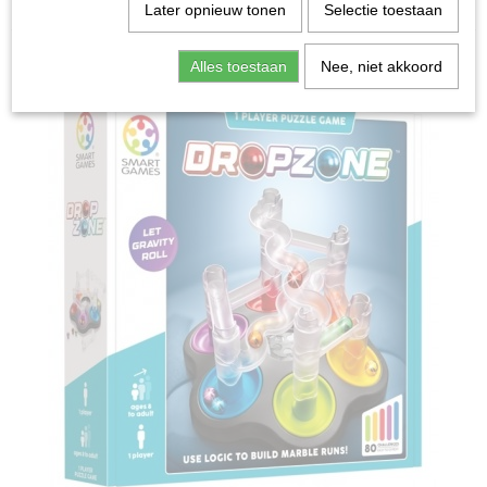
Home
>
Spellen & Puzzels
>
Dropzone - Bordspel
Later opnieuw tonen
Selectie toestaan
Bordspellen
Alles toestaan
Nee, niet akkoord