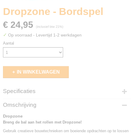
Dropzone - Bordspel
€ 24,95
(inclusief btw 21%)
✓
Op voorraad
- Levertijd 1-2 werkdagen
Aantal
IN WINKELWAGEN
Specificaties
EAN code
Omschrijving
5414301526117
Dropzone
Breng de bal aan het rollen met Dropzone!
Gebruik creatieve bouwtechnieken om boeiende opdrachten op te lossen