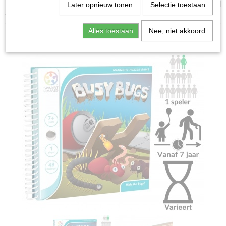
Home
>
Spellen & Puzzels
>
Busy Bugs: Magnetic Travel
Later opnieuw tonen
Selectie toestaan
- Bordspel
Alles toestaan
Nee, niet akkoord
Bordspellen