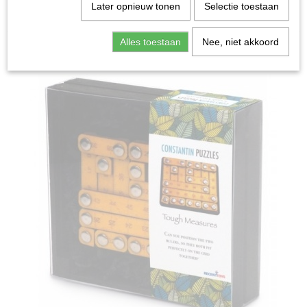
Home
>
Spellen & Puzzels
>
Though Measures -
Later opnieuw tonen
Selectie toestaan
Breinbreker
Alles toestaan
Nee, niet akkoord
Bordspellen