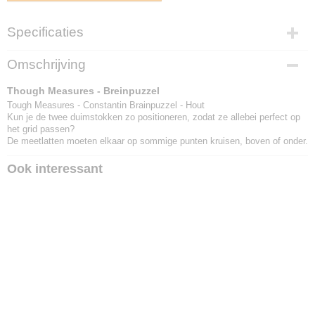
Specificaties
EAN code
Omschrijving
8717278850603
Though Measures - Breinpuzzel
Tough Measures - Constantin Brainpuzzel - Hout
Kun je de twee duimstokken zo positioneren, zodat ze allebei perfect op
het grid passen?
De meetlatten moeten elkaar op sommige punten kruisen, boven of onder.
Ook interessant