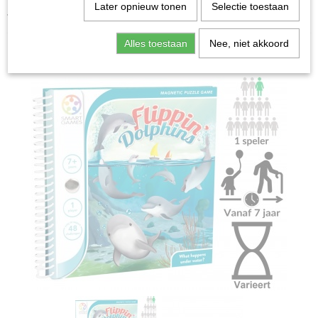
Home
>
Spellen & Puzzels
>
Flippin' Dolphins: Magnetic
Later opnieuw tonen
Selectie toestaan
Travel
Alles toestaan
Nee, niet akkoord
Bordspellen