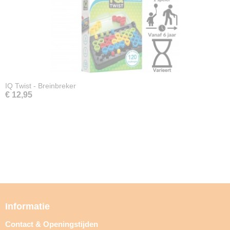
IQ Twist - Breinbreker
€ 12,95
Informatie
Contact & Openingstijden