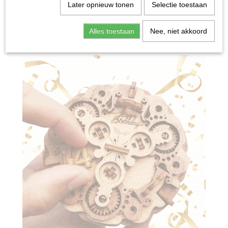
Home
>
Spellen & Puzzels
>
Giftbox: Birthday Cake -
Later opnieuw tonen
Selectie toestaan
Breinbreker
Alles toestaan
Nee, niet akkoord
Bordspellen