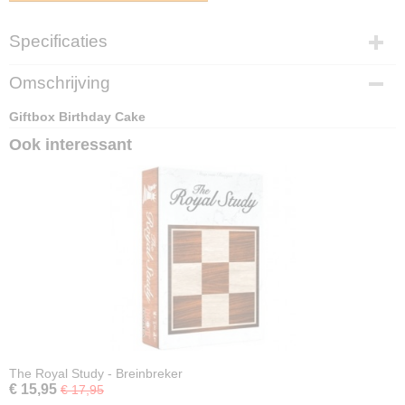
Specificaties
EAN code
Omschrijving
4270003036986
Giftbox Birthday Cake
Ook interessant
The Royal Study - Breinbreker
€ 15,95
€ 17,95