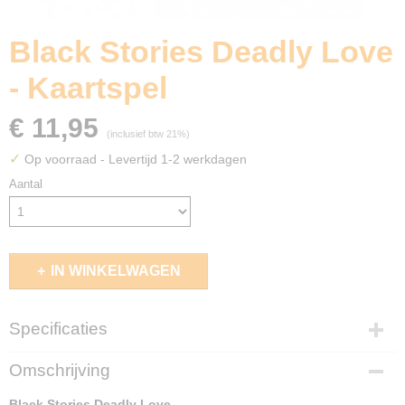
Black Stories Deadly Love
- Kaartspel
€ 11,95
(inclusief btw 21%)
✓
Op voorraad
- Levertijd 1-2 werkdagen
Aantal
IN WINKELWAGEN
Specificaties
EAN code
Omschrijving
8720615480425
Black Stories Deadly Love