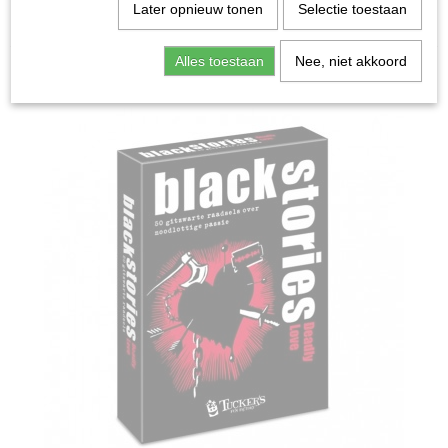
Home
>
Spellen & Puzzels
>
Black Stories Deadly Love -
Later opnieuw tonen
Selectie toestaan
Kaartspel
Alles toestaan
Nee, niet akkoord
Bordspellen