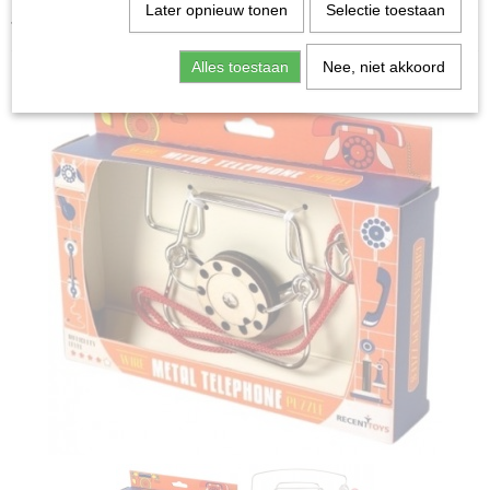
Home
>
Spellen & Puzzels
>
Breinbrekers
>
Metal
Later opnieuw tonen
Selectie toestaan
Telephone - Breinbreker
Alles toestaan
Nee, niet akkoord