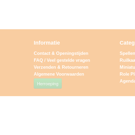
Informatie
Categ
Contact & Openingstijden
Spelle
FAQ / Veel gestelde vragen
Ruilkaa
Verzenden & Retourneren
Miniat
Algemene Voorwaarden
Role P
Agend
Herroeping