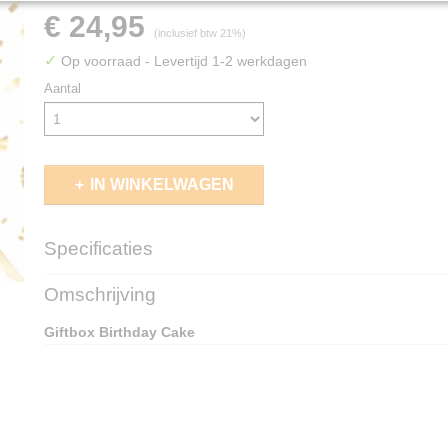
€ 24,95
(inclusief btw 21%)
✓
Op voorraad
- Levertijd 1-2 werkdagen
Aantal
IN WINKELWAGEN
Specificaties
EAN code
4270003036986
Omschrijving
Giftbox Birthday Cake