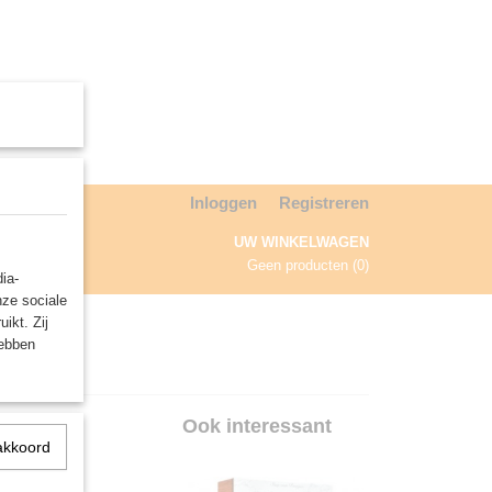
Inloggen
Registreren
UW WINKELWAGEN
Geen producten
(0)
ia-
nze sociale
NDA
ikt. Zij
hebben
Ook interessant
akkoord