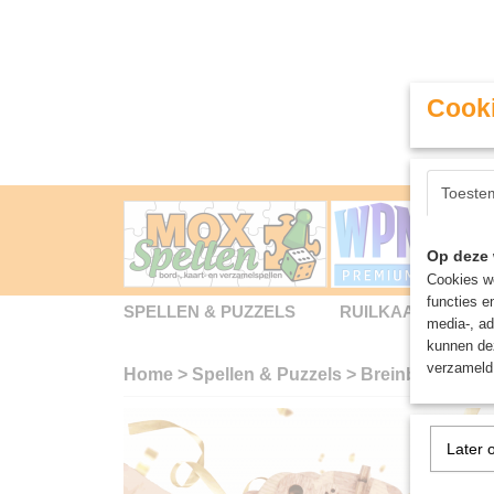
Cooki
Toeste
Op deze 
Cookies wo
functies e
SPELLEN & PUZZELS
RUILKAARTEN
media-, ad
kunnen dez
verzameld 
Home
>
Spellen & Puzzels
>
Breinbrekers
>
Later 