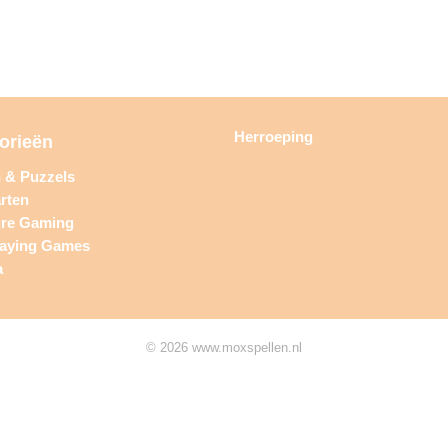
Herroeping
orieën
n & Puzzels
rten
ure Gaming
laying Games
a
© 2026 www.moxspellen.nl