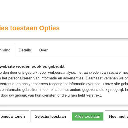
es toestaan Opties
mming
Details
Over
Contact & Openingstijden
FAQ / Veel gestelde vragen
website worden cookies gebruikt
rden door ons gebruikt voor verkeersanalyse, het aanbieden van sociale med
n het personaliseren van informatie en advertenties. Daarnaast verlenen we o
MINIATURE GAMING
ROLE PLAYING GAMES
AGE
vertentie- en analysepartners toegang tot informatie over hoe u onze site gebru
e informatie gebruiken in combinatie met andere gegevens die zij mogelijk 
door uw gebruik van hun diensten of die u hen hebt verstrekt.
Giftbox: Birthday Cake - Breinbreker
Giftbox: Birthday Cake -
opnieuw tonen
Selectie toestaan
Alles toestaan
Nee, niet 
Breinbreker