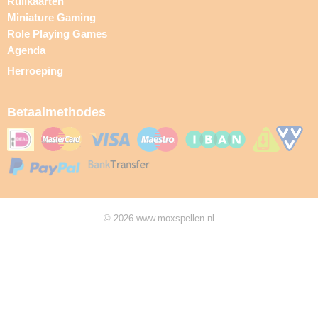
Ruilkaarten
Miniature Gaming
Role Playing Games
Agenda
Herroeping
Betaalmethodes
© 2026 www.moxspellen.nl