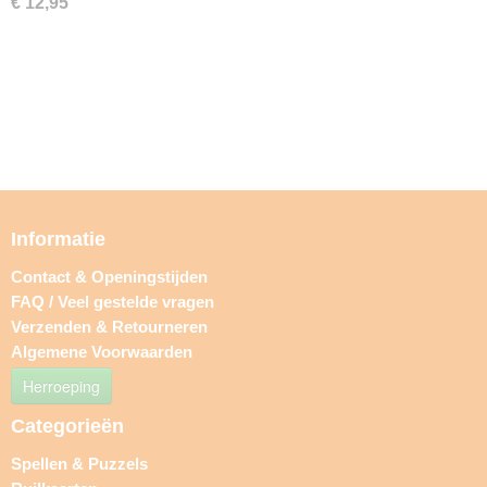
€ 12,95
Informatie
Contact & Openingstijden
FAQ / Veel gestelde vragen
Verzenden & Retourneren
Algemene Voorwaarden
Herroeping
Categorieën
Spellen & Puzzels