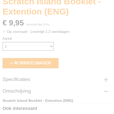
Scratch Island Booklet -
Extention (ENG)
€ 9,95
(inclusief btw 21%)
✓
Op voorraad
- Levertijd 1-2 werkdagen
Aantal
IN WINKELWAGEN
Specificaties
EAN code
Omschrijving
6150757370308
Scratch Island Booklet - Extention (ENG)
Ook interessant