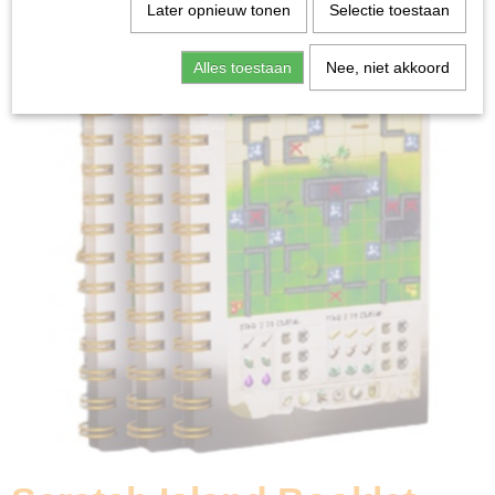
Home
>
Spellen & Puzzels
>
Alle spellen
>
Scratch Island
Later opnieuw tonen
Selectie toestaan
Booklet - Extention (ENG)
Alles toestaan
Nee, niet akkoord