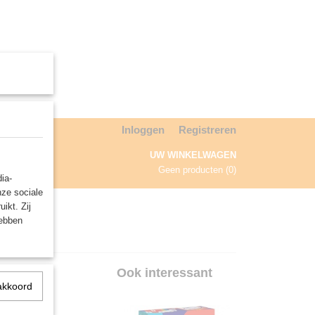
Inloggen
Registreren
UW WINKELWAGEN
Geen producten
(0)
ia-
nze sociale
NDA
ikt. Zij
hebben
spel
Ook interessant
akkoord