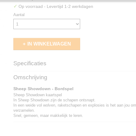
✓
Op voorraad
- Levertijd 1-2 werkdagen
Aantal
IN WINKELWAGEN
Specificaties
EAN code
8720844057634
Omschrijving
Sheep Showdown - Bordspel
Sheep Showdown kaartspel
In Sheep Showdown zijn de schapen ontsnapt.
In een weide vol wolven, raketschapen en explosies is het aan jou om
verzamelen.
Snel, gemeen, maar makkeliijk te leren.