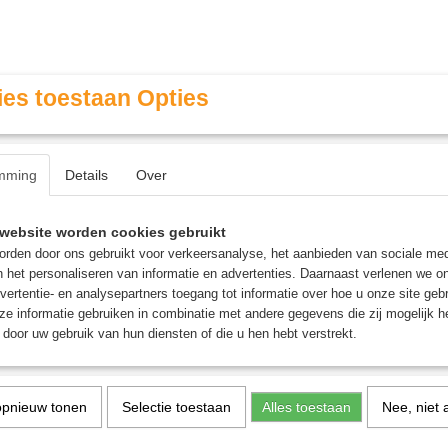
es toestaan Opties
mming
Details
Over
Contact & Openingstijden
FAQ / Veel gestelde vragen
website worden cookies gebruikt
rden door ons gebruikt voor verkeersanalyse, het aanbieden van sociale med
n het personaliseren van informatie en advertenties. Daarnaast verlenen we o
MINIATURE GAMING
ROLE PLAYING GAMES
AGE
vertentie- en analysepartners toegang tot informatie over hoe u onze site gebru
e informatie gebruiken in combinatie met andere gegevens die zij mogelijk 
door uw gebruik van hun diensten of die u hen hebt verstrekt.
heep Showdown - Bordspel
Sheep Showdown - Bord
opnieuw tonen
Selectie toestaan
Alles toestaan
Nee, niet 
€ 19,95
(inclusief btw 21%)