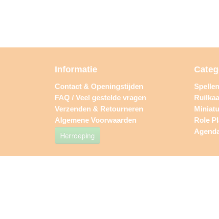
Informatie
Categ
Contact & Openingstijden
Spelle
FAQ / Veel gestelde vragen
Ruilkaa
Verzenden & Retourneren
Miniat
Algemene Voorwaarden
Role P
Agend
Herroeping