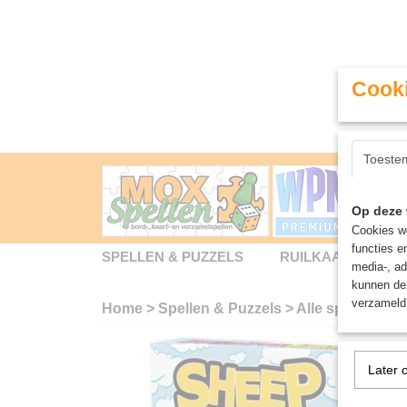
Cooki
Toeste
Op deze 
Cookies wo
functies e
SPELLEN & PUZZELS
RUILKAARTEN
media-, ad
kunnen dez
verzameld 
Home
>
Spellen & Puzzels
>
Alle spellen
>
S
Later 