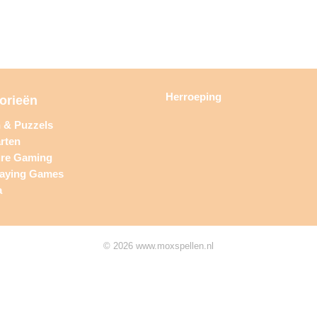
Herroeping
orieën
n & Puzzels
rten
ure Gaming
laying Games
a
© 2026 www.moxspellen.nl