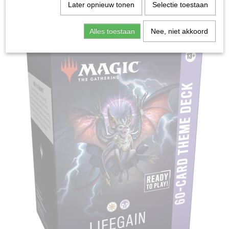
Home
>
Ruilkaarten
>
Magic: the Gathering
>
Secrets of
Later opnieuw tonen
Selectie toestaan
Strixhaven Theme Deck: Lifegain - Magic: the Gathering
Alles toestaan
Nee, niet akkoord