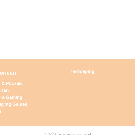
Herroeping
orieën
n & Puzzels
rten
ure Gaming
laying Games
a
© 2026 www.moxspellen.nl