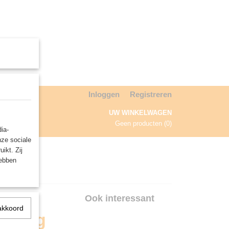
Inloggen
Registreren
UW WINKELWAGEN
Geen producten
(0)
ia-
nze sociale
NDA
ikt. Zij
hebben
ay
Ook interessant
akkoord
hering