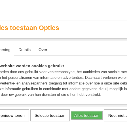
es toestaan Opties
mming
Details
Over
Contact & Openingstijden
FAQ / Veel gestelde vragen
website worden cookies gebruikt
rden door ons gebruikt voor verkeersanalyse, het aanbieden van sociale med
n het personaliseren van informatie en advertenties. Daarnaast verlenen we o
MINIATURE GAMING
ROLE PLAYING GAMES
AGE
vertentie- en analysepartners toegang tot informatie over hoe u onze site gebru
e informatie gebruiken in combinatie met andere gegevens die zij mogelijk 
door uw gebruik van hun diensten of die u hen hebt verstrekt.
>
Innistrad Remastered Play Booster - Magic: the Gathering
Innistrad Remastered Pl
opnieuw tonen
Selectie toestaan
Alles toestaan
Nee, niet 
Booster - Magic: the Gat