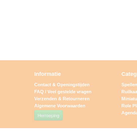
Informatie
Categ
Contact & Openingstijden
Spelle
FAQ / Veel gestelde vragen
Ruilkaa
Verzenden & Retourneren
Miniat
Algemene Voorwaarden
Role P
Agend
Herroeping