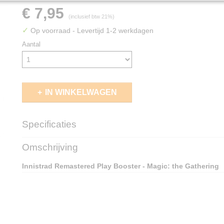
€ 7,95
(inclusief btw 21%)
✓
Op voorraad
- Levertijd 1-2 werkdagen
Aantal
IN WINKELWAGEN
Specificaties
EAN code
195166269955
Omschrijving
Innistrad Remastered Play Booster - Magic: the Gathering