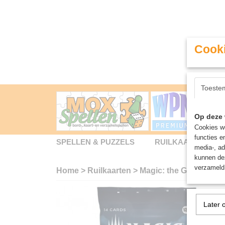
Cooki
Toeste
Op deze 
Cookies wo
functies e
SPELLEN & PUZZELS
RUILKAARTEN
media-, ad
kunnen dez
verzameld 
Home
>
Ruilkaarten
>
Magic: the Gathering
Later 