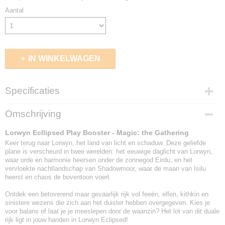
Aantal
IN WINKELWAGEN
Specificaties
EAN code
Omschrijving
195166305318
Lorwyn Ecllipsed Play Booster - Magic: the Gathering
Keer terug naar Lorwyn, het land van licht en schaduw. Deze geliefde
plane is verscheurd in twee werelden: het eeuwige daglicht van Lorwyn,
waar orde en harmonie heersen onder de zonnegod Eirdu, en het
vervloekte nachtlandschap van Shadowmoor, waar de maan van Isilu
heerst en chaos de boventoon voert.
Ontdek een betoverend maar gevaarlijk rijk vol feeën, elfen, kithkin en
sinistere wezens die zich aan het duister hebben overgegeven. Kies je
voor balans of laat je je meeslepen door de waanzin? Het lot van dit duale
rijk ligt in jouw handen in Lorwyn Eclipsed!