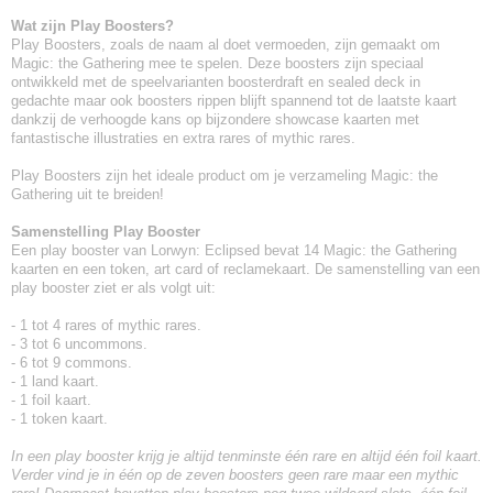
Wat zijn Play Boosters?
Play Boosters, zoals de naam al doet vermoeden, zijn gemaakt om
Magic: the Gathering mee te spelen. Deze boosters zijn speciaal
ontwikkeld met de speelvarianten boosterdraft en sealed deck in
gedachte maar ook boosters rippen blijft spannend tot de laatste kaart
dankzij de verhoogde kans op bijzondere showcase kaarten met
fantastische illustraties en extra rares of mythic rares.
Play Boosters zijn het ideale product om je verzameling Magic: the
Gathering uit te breiden!
Samenstelling Play Booster
Een play booster van Lorwyn: Eclipsed bevat 14 Magic: the Gathering
kaarten en een token, art card of reclamekaart. De samenstelling van een
play booster ziet er als volgt uit:
- 1 tot 4 rares of mythic rares.
- 3 tot 6 uncommons.
- 6 tot 9 commons.
- 1 land kaart.
- 1 foil kaart.
- 1 token kaart.
In een play booster krijg je altijd tenminste één rare en altijd één foil kaart.
Verder vind je in één op de zeven boosters geen rare maar een mythic