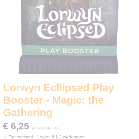
Lorwyn Ecllipsed Play
Booster - Magic: the
Gathering
€ 6,25
(inclusief btw 21%)
✓
Op voorraad
- Levertijd 1-2 werkdagen