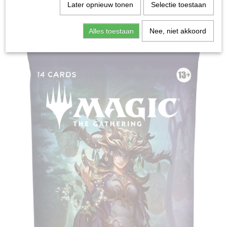
Home
>
Ruilkaarten
>
Magic: the Gathering
>
Lorwyn
Later opnieuw tonen
Selectie toestaan
Ecllipsed Play Booster - Magic: the Gathering
Alles toestaan
Nee, niet akkoord