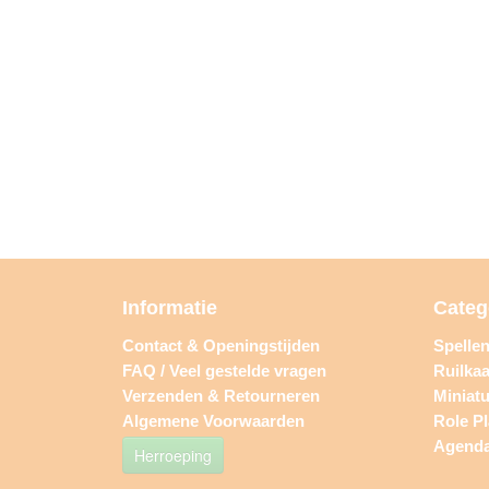
Informatie
Categ
Contact & Openingstijden
Spelle
FAQ / Veel gestelde vragen
Ruilkaa
Verzenden & Retourneren
Miniat
Algemene Voorwaarden
Role P
Agend
Herroeping