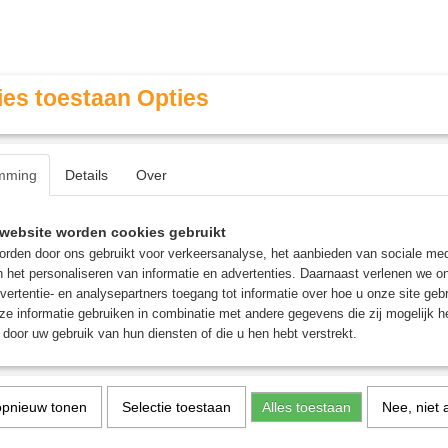
es toestaan Opties
mming
Details
Over
Contact & Openingstijden
FAQ / Veel gestelde vragen
website worden cookies gebruikt
rden door ons gebruikt voor verkeersanalyse, het aanbieden van sociale med
n het personaliseren van informatie en advertenties. Daarnaast verlenen we o
MINIATURE GAMING
ROLE PLAYING GAMES
AGE
vertentie- en analysepartners toegang tot informatie over hoe u onze site gebru
e informatie gebruiken in combinatie met andere gegevens die zij mogelijk 
door uw gebruik van hun diensten of die u hen hebt verstrekt.
>
Tarkir: Dragonstorm Commander Deck: Temur Roar - Magic
Tarkir: Dragonstorm C
opnieuw tonen
Selectie toestaan
Alles toestaan
Nee, niet 
Deck: Temur Roar - Magic