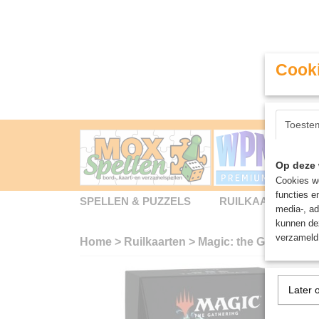
Cooki
Toeste
Op deze 
Cookies wo
functies e
SPELLEN & PUZZELS
RUILKAARTEN
media-, ad
kunnen dez
verzameld 
Home
>
Ruilkaarten
>
Magic: the Gathering
Later 