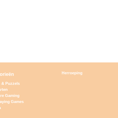
Herroeping
orieën
n & Puzzels
rten
ure Gaming
laying Games
a