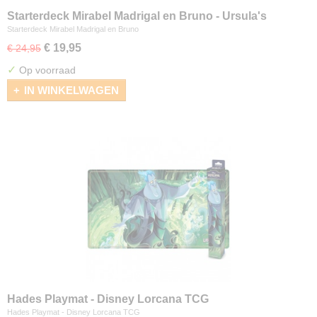
Starterdeck Mirabel Madrigal en Bruno - Ursula's
Return
Starterdeck Mirabel Madrigal en Bruno
€ 19,95
€ 24,95
✓
Op voorraad
IN WINKELWAGEN
Hades Playmat - Disney Lorcana TCG
Hades Playmat - Disney Lorcana TCG