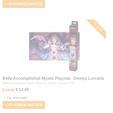
IN WINKELWAGEN
OUTLET
Belle Accomplished Mystic Playmat - Disney Lorcana
TCG
Belle Accomplished Mystic Playmat - Disney Lorcana TCG
€ 12,95
€ 19,95
✓
Op voorraad
IN WINKELWAGEN