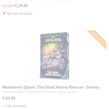
€ 24,95
€ 27,50
✘
Niet op voorraad
Voorverkoop
Illumineers Quest: The Great Hunny Rescue - Disney
Lorcana TCG
Illumineers Quest: The Great Hunny Rescue - Disney Lorcana…
€ 64,95
✓
Op voorraad