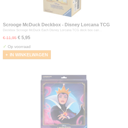
Scrooge McDuck Deckbox - Disney Lorcana TCG
Deckbox Scrooge McDuck Each Disney Lorcana TCG deck box can…
€ 5,95
€ 11,95
✓
Op voorraad
IN WINKELWAGEN