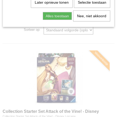
Home
>
Ruilkaarten
>
Disney Lorcana
Later opnieuw tonen
Selectie toestaan
Alles toestaan
Nee, niet akkoord
Disney Lorcana
Sorteer op:
Voorverkoop
Collection Starter Set Attack of the Vine! - Disney
Lorcana TCG
Collection Starter Set Attack of the Vine! - Disney Lorcana…